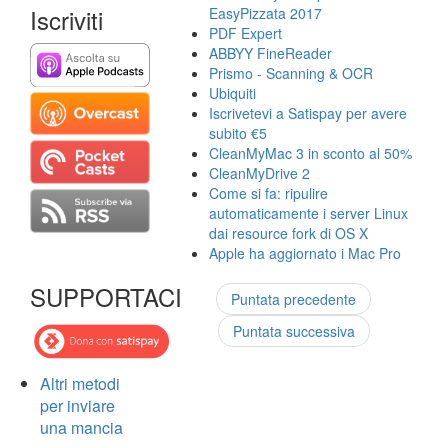
Iscriviti
EasyPizzata 2017
PDF Expert
ABBYY FineReader
Prismo - Scanning & OCR
Ubiquiti
Iscrivetevi a Satispay per avere
subito €5
CleanMyMac 3 in sconto al 50%
CleanMyDrive 2
Come si fa: ripulire
automaticamente i server Linux
dai resource fork di OS X
Apple ha aggiornato i Mac Pro
SUPPORTACI
Puntata precedente
Puntata successiva
Altri metodi
per inviare
una mancia