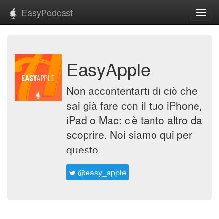
EasyPodcast
Toggl
navig
EasyApple
Non accontentarti di ciò che
sai già fare con il tuo iPhone,
iPad o Mac: c'è tanto altro da
scoprire. Noi siamo qui per
questo.
@easy_apple