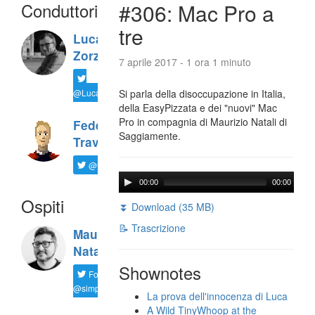
Conduttori
#306: Mac Pro a
tre
Luca
Zorzi
7 aprile 2017 - 1 ora 1 minuto
@LucaTNT
Si parla della disoccupazione in Italia,
della EasyPizzata e dei "nuovi" Mac
Pro in compagnia di Maurizio Natali di
Federico
Saggiamente.
Travaini
@ftrava
00:00
00:00
Ospiti
⏬ Download (35 MB)
📝 Trascrizione
Maurizio
Natali
Shownotes
Follow
@simplemal
La prova dell'innocenza di Luca
A Wild TinyWhoop at the