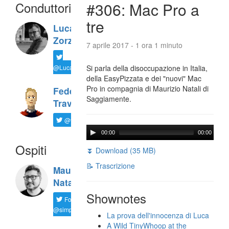
Conduttori
#306: Mac Pro a
tre
Luca
Zorzi
7 aprile 2017 - 1 ora 1 minuto
@LucaTNT
Si parla della disoccupazione in Italia,
della EasyPizzata e dei "nuovi" Mac
Pro in compagnia di Maurizio Natali di
Federico
Saggiamente.
Travaini
@ftrava
00:00
00:00
Ospiti
⏬ Download (35 MB)
📝 Trascrizione
Maurizio
Natali
Shownotes
Follow
@simplemal
La prova dell'innocenza di Luca
A Wild TinyWhoop at the