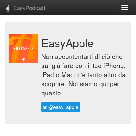
EasyPodcast
Toggl
navig
EasyApple
Non accontentarti di ciò che
sai già fare con il tuo iPhone,
iPad o Mac: c'è tanto altro da
scoprire. Noi siamo qui per
questo.
@easy_apple