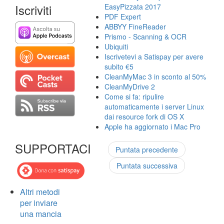
Iscriviti
EasyPizzata 2017
PDF Expert
ABBYY FineReader
Prismo - Scanning & OCR
Ubiquiti
Iscrivetevi a Satispay per avere
subito €5
CleanMyMac 3 in sconto al 50%
CleanMyDrive 2
Come si fa: ripulire
automaticamente i server Linux
dai resource fork di OS X
Apple ha aggiornato i Mac Pro
SUPPORTACI
Puntata precedente
Puntata successiva
Altri metodi
per inviare
una mancia