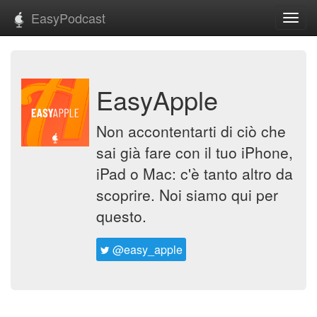
EasyPodcast
Toggl
navig
EasyApple
Non accontentarti di ciò che
sai già fare con il tuo iPhone,
iPad o Mac: c'è tanto altro da
scoprire. Noi siamo qui per
questo.
@easy_apple