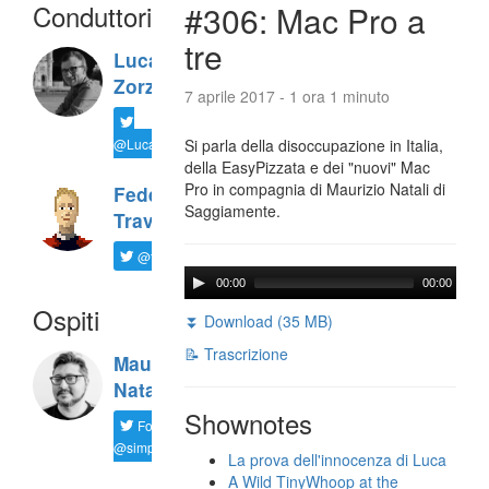
Conduttori
#306: Mac Pro a
tre
Luca
Zorzi
7 aprile 2017 - 1 ora 1 minuto
@LucaTNT
Si parla della disoccupazione in Italia,
della EasyPizzata e dei "nuovi" Mac
Pro in compagnia di Maurizio Natali di
Federico
Saggiamente.
Travaini
@ftrava
00:00
00:00
Ospiti
⏬ Download (35 MB)
📝 Trascrizione
Maurizio
Natali
Shownotes
Follow
@simplemal
La prova dell'innocenza di Luca
A Wild TinyWhoop at the