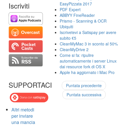
Iscriviti
EasyPizzata 2017
PDF Expert
ABBYY FineReader
Prismo - Scanning & OCR
Ubiquiti
Iscrivetevi a Satispay per avere
subito €5
CleanMyMac 3 in sconto al 50%
CleanMyDrive 2
Come si fa: ripulire
automaticamente i server Linux
dai resource fork di OS X
Apple ha aggiornato i Mac Pro
SUPPORTACI
Puntata precedente
Puntata successiva
Altri metodi
per inviare
una mancia