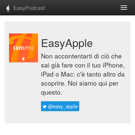
EasyPodcast
Toggl
navig
EasyApple
Non accontentarti di ciò che
sai già fare con il tuo iPhone,
iPad o Mac: c'è tanto altro da
scoprire. Noi siamo qui per
questo.
@easy_apple