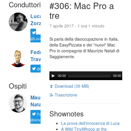
Conduttori
#306: Mac Pro a
tre
Luca
Zorzi
7 aprile 2017 - 1 ora 1 minuto
@LucaTNT
Si parla della disoccupazione in Italia,
della EasyPizzata e dei "nuovi" Mac
Pro in compagnia di Maurizio Natali di
Federico
Saggiamente.
Travaini
@ftrava
00:00
00:00
Ospiti
⏬ Download (35 MB)
📝 Trascrizione
Maurizio
Natali
Shownotes
Follow
@simplemal
La prova dell'innocenza di Luca
A Wild TinyWhoop at the