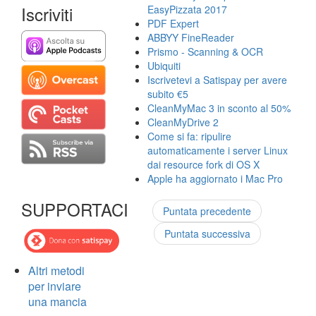
Iscriviti
EasyPizzata 2017
PDF Expert
ABBYY FineReader
Prismo - Scanning & OCR
Ubiquiti
Iscrivetevi a Satispay per avere
subito €5
CleanMyMac 3 in sconto al 50%
CleanMyDrive 2
Come si fa: ripulire
automaticamente i server Linux
dai resource fork di OS X
Apple ha aggiornato i Mac Pro
SUPPORTACI
Puntata precedente
Puntata successiva
Altri metodi
per inviare
una mancia