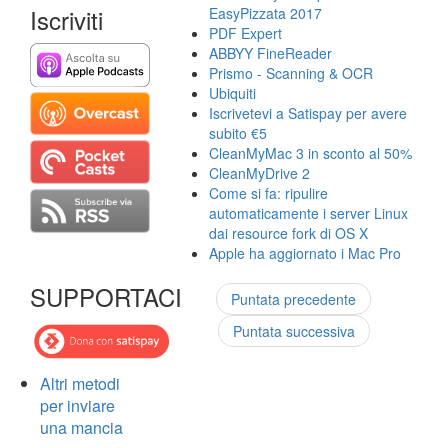
Iscriviti
EasyPizzata 2017
PDF Expert
ABBYY FineReader
Prismo - Scanning & OCR
Ubiquiti
Iscrivetevi a Satispay per avere
subito €5
CleanMyMac 3 in sconto al 50%
CleanMyDrive 2
Come si fa: ripulire
automaticamente i server Linux
dai resource fork di OS X
Apple ha aggiornato i Mac Pro
SUPPORTACI
Puntata precedente
Puntata successiva
Altri metodi
per inviare
una mancia