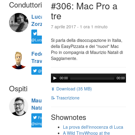
Conduttori
#306: Mac Pro a
tre
Luca
Zorzi
7 aprile 2017 - 1 ora 1 minuto
@LucaTNT
Si parla della disoccupazione in Italia,
della EasyPizzata e dei "nuovi" Mac
Pro in compagnia di Maurizio Natali di
Federico
Saggiamente.
Travaini
@ftrava
00:00
00:00
Ospiti
⏬ Download (35 MB)
📝 Trascrizione
Maurizio
Natali
Shownotes
Follow
@simplemal
La prova dell'innocenza di Luca
A Wild TinyWhoop at the