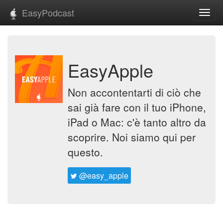
EasyPodcast
Toggl
navig
EasyApple
Non accontentarti di ciò che
sai già fare con il tuo iPhone,
iPad o Mac: c'è tanto altro da
scoprire. Noi siamo qui per
questo.
@easy_apple