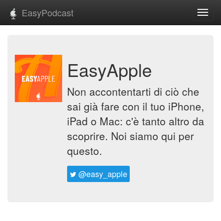
EasyPodcast
Toggl
navig
EasyApple
Non accontentarti di ciò che
sai già fare con il tuo iPhone,
iPad o Mac: c'è tanto altro da
scoprire. Noi siamo qui per
questo.
@easy_apple