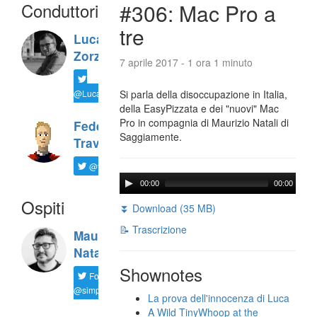
Conduttori
#306: Mac Pro a
tre
Luca
Zorzi
7 aprile 2017 - 1 ora 1 minuto
@LucaTNT
Si parla della disoccupazione in Italia,
della EasyPizzata e dei "nuovi" Mac
Pro in compagnia di Maurizio Natali di
Federico
Saggiamente.
Travaini
@ftrava
00:00
00:00
Ospiti
⏬ Download (35 MB)
📝 Trascrizione
Maurizio
Natali
Shownotes
Follow
@simplemal
La prova dell'innocenza di Luca
A Wild TinyWhoop at the