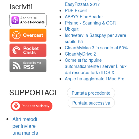
Iscriviti
EasyPizzata 2017
PDF Expert
ABBYY FineReader
Prismo - Scanning & OCR
Ubiquiti
Iscrivetevi a Satispay per avere
subito €5
CleanMyMac 3 in sconto al 50%
CleanMyDrive 2
Come si fa: ripulire
automaticamente i server Linux
dai resource fork di OS X
Apple ha aggiornato i Mac Pro
SUPPORTACI
Puntata precedente
Puntata successiva
Altri metodi
per inviare
una mancia