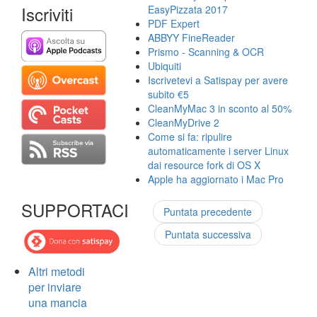
Iscriviti
EasyPizzata 2017
PDF Expert
ABBYY FineReader
Prismo - Scanning & OCR
Ubiquiti
Iscrivetevi a Satispay per avere
subito €5
CleanMyMac 3 in sconto al 50%
CleanMyDrive 2
Come si fa: ripulire
automaticamente i server Linux
dai resource fork di OS X
Apple ha aggiornato i Mac Pro
SUPPORTACI
Puntata precedente
Puntata successiva
Altri metodi
per inviare
una mancia