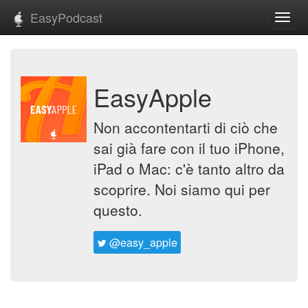
EasyPodcast
Toggl
navig
EasyApple
Non accontentarti di ciò che
sai già fare con il tuo iPhone,
iPad o Mac: c'è tanto altro da
scoprire. Noi siamo qui per
questo.
@easy_apple