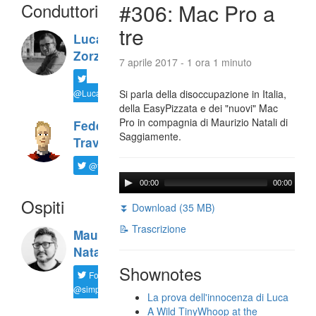
Conduttori
#306: Mac Pro a
tre
Luca
Zorzi
7 aprile 2017 - 1 ora 1 minuto
@LucaTNT
Si parla della disoccupazione in Italia,
della EasyPizzata e dei "nuovi" Mac
Pro in compagnia di Maurizio Natali di
Federico
Saggiamente.
Travaini
@ftrava
00:00
00:00
Ospiti
⏬ Download (35 MB)
📝 Trascrizione
Maurizio
Natali
Shownotes
Follow
@simplemal
La prova dell'innocenza di Luca
A Wild TinyWhoop at the