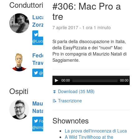
Conduttori
#306: Mac Pro a
tre
Luca
Zorzi
7 aprile 2017 - 1 ora 1 minuto
@LucaTNT
Si parla della disoccupazione in Italia,
della EasyPizzata e dei "nuovi" Mac
Pro in compagnia di Maurizio Natali di
Federico
Saggiamente.
Travaini
@ftrava
00:00
00:00
Ospiti
⏬ Download (35 MB)
📝 Trascrizione
Maurizio
Natali
Shownotes
Follow
@simplemal
La prova dell'innocenza di Luca
A Wild TinyWhoop at the