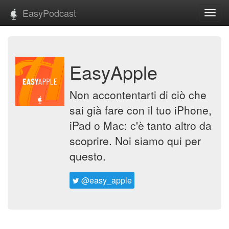
EasyPodcast
Toggl
navig
EasyApple
Non accontentarti di ciò che
sai già fare con il tuo iPhone,
iPad o Mac: c'è tanto altro da
scoprire. Noi siamo qui per
questo.
@easy_apple