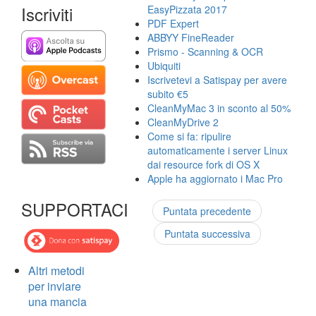
Iscriviti
EasyPizzata 2017
PDF Expert
ABBYY FineReader
Prismo - Scanning & OCR
Ubiquiti
Iscrivetevi a Satispay per avere
subito €5
CleanMyMac 3 in sconto al 50%
CleanMyDrive 2
Come si fa: ripulire
automaticamente i server Linux
dai resource fork di OS X
Apple ha aggiornato i Mac Pro
SUPPORTACI
Puntata precedente
Puntata successiva
Altri metodi
per inviare
una mancia