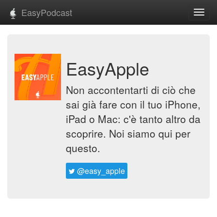
EasyPodcast
Toggl
navig
EasyApple
Non accontentarti di ciò che
sai già fare con il tuo iPhone,
iPad o Mac: c'è tanto altro da
scoprire. Noi siamo qui per
questo.
@easy_apple