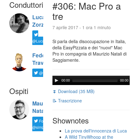
Conduttori
#306: Mac Pro a
tre
Luca
Zorzi
7 aprile 2017 - 1 ora 1 minuto
@LucaTNT
Si parla della disoccupazione in Italia,
della EasyPizzata e dei "nuovi" Mac
Pro in compagnia di Maurizio Natali di
Federico
Saggiamente.
Travaini
@ftrava
00:00
00:00
Ospiti
⏬ Download (35 MB)
📝 Trascrizione
Maurizio
Natali
Shownotes
Follow
@simplemal
La prova dell'innocenza di Luca
A Wild TinyWhoop at the