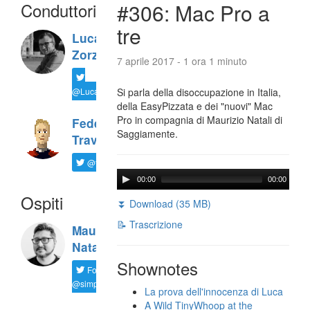
Conduttori
#306: Mac Pro a
tre
Luca
Zorzi
7 aprile 2017 - 1 ora 1 minuto
@LucaTNT
Si parla della disoccupazione in Italia,
della EasyPizzata e dei "nuovi" Mac
Pro in compagnia di Maurizio Natali di
Federico
Saggiamente.
Travaini
@ftrava
00:00
00:00
Ospiti
⏬ Download (35 MB)
📝 Trascrizione
Maurizio
Natali
Shownotes
Follow
@simplemal
La prova dell'innocenza di Luca
A Wild TinyWhoop at the