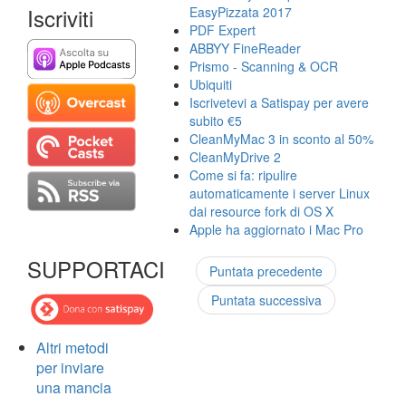
Iscriviti
EasyPizzata 2017
PDF Expert
ABBYY FineReader
Prismo - Scanning & OCR
Ubiquiti
Iscrivetevi a Satispay per avere
subito €5
CleanMyMac 3 in sconto al 50%
CleanMyDrive 2
Come si fa: ripulire
automaticamente i server Linux
dai resource fork di OS X
Apple ha aggiornato i Mac Pro
SUPPORTACI
Puntata precedente
Puntata successiva
Altri metodi
per inviare
una mancia