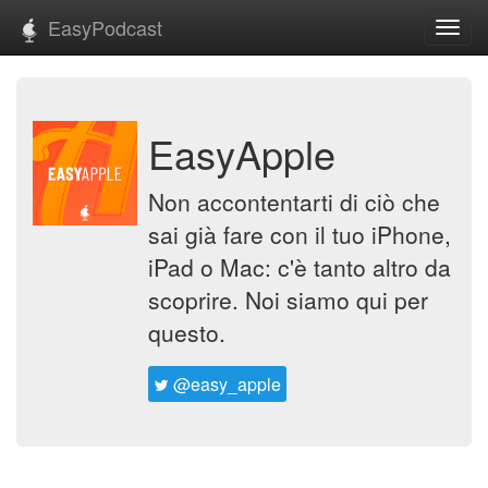
EasyPodcast
Toggl
navig
EasyApple
Non accontentarti di ciò che
sai già fare con il tuo iPhone,
iPad o Mac: c'è tanto altro da
scoprire. Noi siamo qui per
questo.
@easy_apple