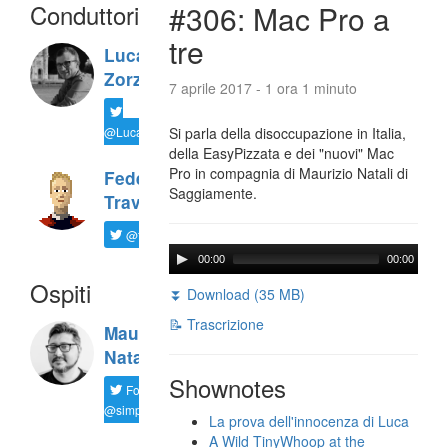
Conduttori
#306: Mac Pro a
tre
Luca
Zorzi
7 aprile 2017 - 1 ora 1 minuto
@LucaTNT
Si parla della disoccupazione in Italia,
della EasyPizzata e dei "nuovi" Mac
Pro in compagnia di Maurizio Natali di
Federico
Saggiamente.
Travaini
@ftrava
00:00
00:00
Ospiti
⏬ Download (35 MB)
📝 Trascrizione
Maurizio
Natali
Shownotes
Follow
@simplemal
La prova dell'innocenza di Luca
A Wild TinyWhoop at the