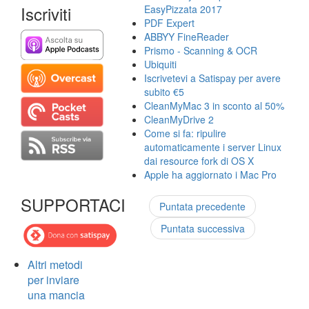
Iscriviti
EasyPizzata 2017
PDF Expert
ABBYY FineReader
Prismo - Scanning & OCR
Ubiquiti
Iscrivetevi a Satispay per avere
subito €5
CleanMyMac 3 in sconto al 50%
CleanMyDrive 2
Come si fa: ripulire
automaticamente i server Linux
dai resource fork di OS X
Apple ha aggiornato i Mac Pro
SUPPORTACI
Puntata precedente
Puntata successiva
Altri metodi
per inviare
una mancia