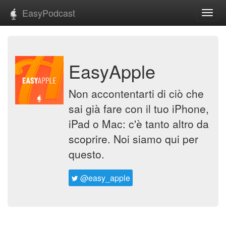
EasyPodcast
Toggl
navig
EasyApple
Non accontentarti di ciò che
sai già fare con il tuo iPhone,
iPad o Mac: c'è tanto altro da
scoprire. Noi siamo qui per
questo.
@easy_apple