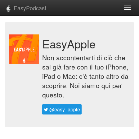
EasyPodcast
Toggl
navig
EasyApple
Non accontentarti di ciò che
sai già fare con il tuo iPhone,
iPad o Mac: c'è tanto altro da
scoprire. Noi siamo qui per
questo.
@easy_apple