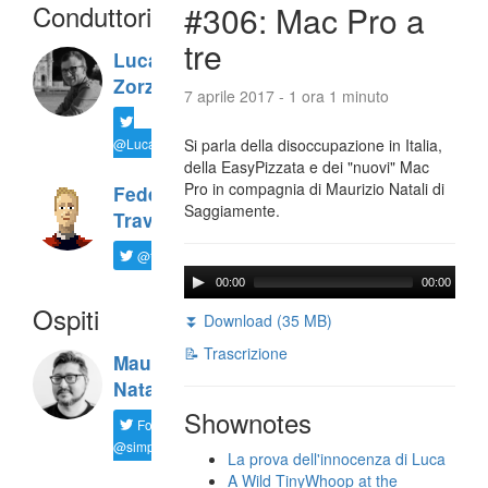
Conduttori
#306: Mac Pro a
tre
Luca
Zorzi
7 aprile 2017 - 1 ora 1 minuto
@LucaTNT
Si parla della disoccupazione in Italia,
della EasyPizzata e dei "nuovi" Mac
Pro in compagnia di Maurizio Natali di
Federico
Saggiamente.
Travaini
@ftrava
00:00
00:00
Ospiti
⏬ Download (35 MB)
📝 Trascrizione
Maurizio
Natali
Shownotes
Follow
@simplemal
La prova dell'innocenza di Luca
A Wild TinyWhoop at the