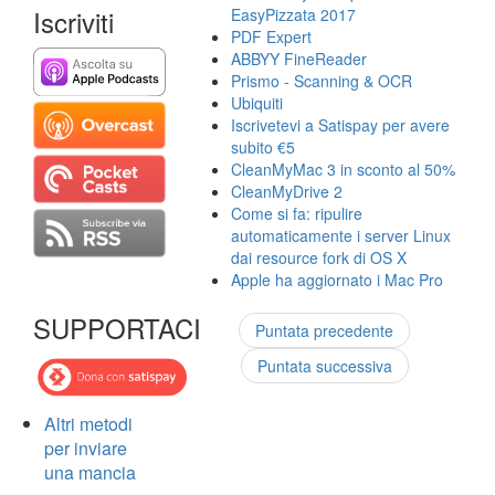
Iscriviti
EasyPizzata 2017
PDF Expert
ABBYY FineReader
Prismo - Scanning & OCR
Ubiquiti
Iscrivetevi a Satispay per avere
subito €5
CleanMyMac 3 in sconto al 50%
CleanMyDrive 2
Come si fa: ripulire
automaticamente i server Linux
dai resource fork di OS X
Apple ha aggiornato i Mac Pro
SUPPORTACI
Puntata precedente
Puntata successiva
Altri metodi
per inviare
una mancia