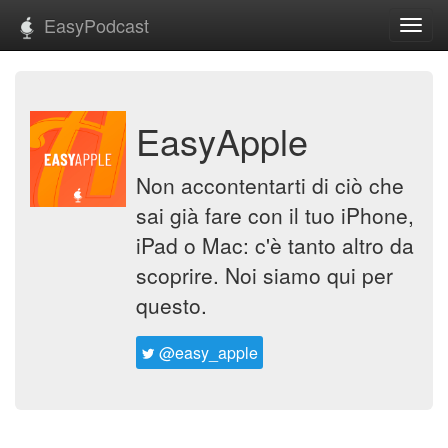
EasyPodcast
Toggl
navig
EasyApple
Non accontentarti di ciò che
sai già fare con il tuo iPhone,
iPad o Mac: c'è tanto altro da
scoprire. Noi siamo qui per
questo.
@easy_apple