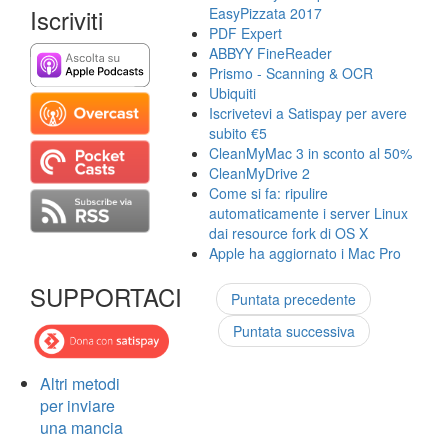
Iscriviti
EasyPizzata 2017
PDF Expert
ABBYY FineReader
Prismo - Scanning & OCR
Ubiquiti
Iscrivetevi a Satispay per avere
subito €5
CleanMyMac 3 in sconto al 50%
CleanMyDrive 2
Come si fa: ripulire
automaticamente i server Linux
dai resource fork di OS X
Apple ha aggiornato i Mac Pro
SUPPORTACI
Puntata precedente
Puntata successiva
Altri metodi
per inviare
una mancia