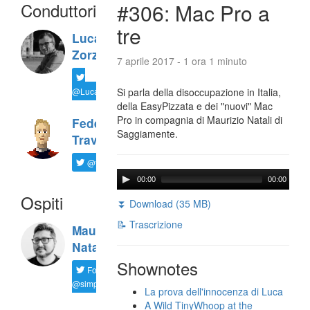
Conduttori
#306: Mac Pro a
tre
Luca
Zorzi
7 aprile 2017 - 1 ora 1 minuto
@LucaTNT
Si parla della disoccupazione in Italia,
della EasyPizzata e dei "nuovi" Mac
Pro in compagnia di Maurizio Natali di
Federico
Saggiamente.
Travaini
@ftrava
00:00
00:00
Ospiti
⏬ Download (35 MB)
📝 Trascrizione
Maurizio
Natali
Shownotes
Follow
@simplemal
La prova dell'innocenza di Luca
A Wild TinyWhoop at the