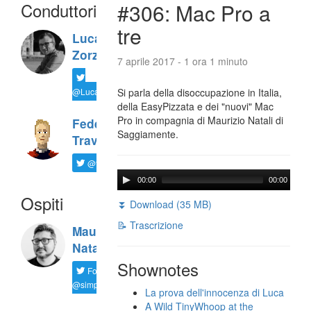
Conduttori
#306: Mac Pro a
tre
Luca
Zorzi
7 aprile 2017 - 1 ora 1 minuto
@LucaTNT
Si parla della disoccupazione in Italia,
della EasyPizzata e dei "nuovi" Mac
Pro in compagnia di Maurizio Natali di
Federico
Saggiamente.
Travaini
@ftrava
00:00
00:00
Ospiti
⏬ Download (35 MB)
📝 Trascrizione
Maurizio
Natali
Shownotes
Follow
@simplemal
La prova dell'innocenza di Luca
A Wild TinyWhoop at the