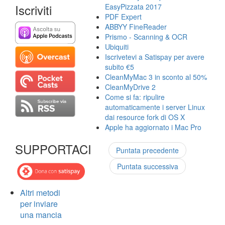
Iscriviti
EasyPizzata 2017
PDF Expert
ABBYY FineReader
Prismo - Scanning & OCR
Ubiquiti
Iscrivetevi a Satispay per avere
subito €5
CleanMyMac 3 in sconto al 50%
CleanMyDrive 2
Come si fa: ripulire
automaticamente i server Linux
dai resource fork di OS X
Apple ha aggiornato i Mac Pro
SUPPORTACI
Puntata precedente
Puntata successiva
Altri metodi
per inviare
una mancia