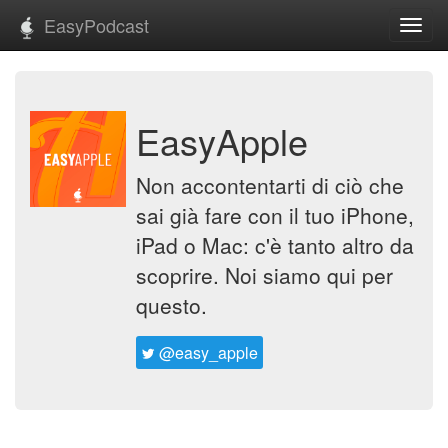
EasyPodcast
Toggl
navig
EasyApple
Non accontentarti di ciò che
sai già fare con il tuo iPhone,
iPad o Mac: c'è tanto altro da
scoprire. Noi siamo qui per
questo.
@easy_apple