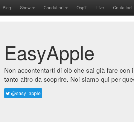
Blog
Show
Conduttori
Ospiti
Live
Contattaci
EasyApple
Non accontentarti di ciò che sai già fare con 
tanto altro da scoprire. Noi siamo qui per que
@easy_apple