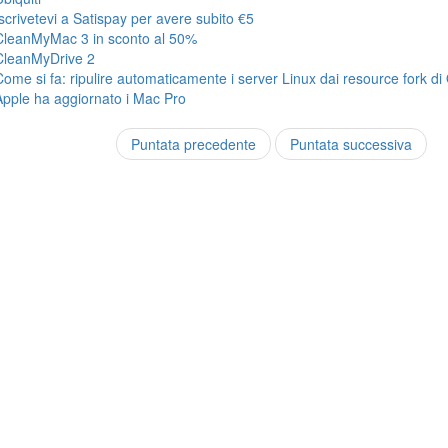
Iscrivetevi a Satispay per avere subito €5
CleanMyMac 3 in sconto al 50%
CleanMyDrive 2
Come si fa: ripulire automaticamente i server Linux dai resource fork di
Apple ha aggiornato i Mac Pro
Puntata precedente
Puntata successiva