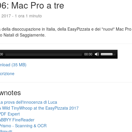
6: Mac Pro a tre
e 2017 - 1 ora 1 minuto
a della disoccupazione in Italia, della EasyPizzata e dei "nuovi" Mac Pr
o Natali di Saggiamente.
00
00:00
load (35 MB)
crizione
wnotes
La prova dell'innocenza di Luca
A Wild TinyWhoop at the EasyPizzata 2017
PDF Expert
ABBYY FineReader
Prismo - Scanning & OCR
biquiti