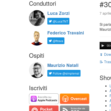
Conduttori
#30
Luca Zorzi
7 april
@LucaTNT
Si parl
Maurizi
Federico Travaini
@ftrava
00:
Ospiti
⏬ Down
📝 Tras
Maurizio Natali
Follow @simplemal
Sho
Iscriviti
U