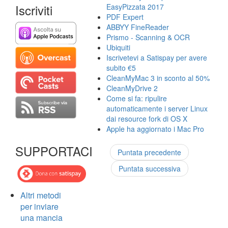
Iscriviti
EasyPizzata 2017
PDF Expert
ABBYY FineReader
Prismo - Scanning & OCR
Ubiquiti
Iscrivetevi a Satispay per avere
subito €5
CleanMyMac 3 in sconto al 50%
CleanMyDrive 2
Come si fa: ripulire
automaticamente i server Linux
dai resource fork di OS X
Apple ha aggiornato i Mac Pro
SUPPORTACI
Puntata precedente
Puntata successiva
Altri metodi
per inviare
una mancia