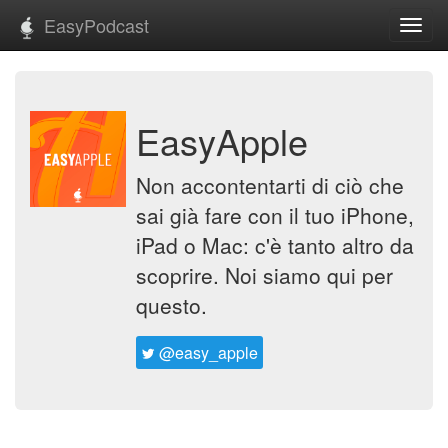
EasyPodcast
Toggl
navig
EasyApple
Non accontentarti di ciò che
sai già fare con il tuo iPhone,
iPad o Mac: c'è tanto altro da
scoprire. Noi siamo qui per
questo.
@easy_apple