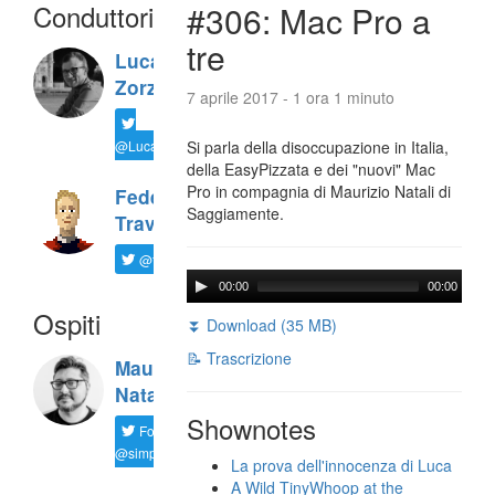
Conduttori
#306: Mac Pro a
tre
Luca
Zorzi
7 aprile 2017 - 1 ora 1 minuto
@LucaTNT
Si parla della disoccupazione in Italia,
della EasyPizzata e dei "nuovi" Mac
Pro in compagnia di Maurizio Natali di
Federico
Saggiamente.
Travaini
@ftrava
00:00
00:00
Ospiti
⏬ Download (35 MB)
📝 Trascrizione
Maurizio
Natali
Shownotes
Follow
@simplemal
La prova dell'innocenza di Luca
A Wild TinyWhoop at the