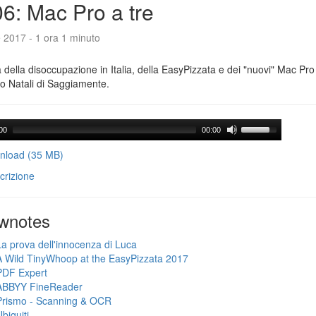
6: Mac Pro a tre
e 2017 - 1 ora 1 minuto
a della disoccupazione in Italia, della EasyPizzata e dei "nuovi" Mac Pr
o Natali di Saggiamente.
00
00:00
load (35 MB)
crizione
wnotes
La prova dell'innocenza di Luca
A Wild TinyWhoop at the EasyPizzata 2017
PDF Expert
ABBYY FineReader
Prismo - Scanning & OCR
biquiti