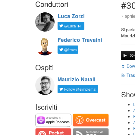
Conduttori
#30
Luca Zorzi
7 april
@LucaTNT
Si parl
Maurizi
Federico Travaini
@ftrava
00:
Ospiti
⏬ Down
📝 Tras
Maurizio Natali
Follow @simplemal
Sho
Iscriviti
U