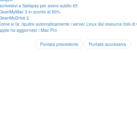
Iscrivetevi a Satispay per avere subito €5
CleanMyMac 3 in sconto al 50%
CleanMyDrive 2
Come si fa: ripulire automaticamente i server Linux dai resource fork di
Apple ha aggiornato i Mac Pro
Puntata precedente
Puntata successiva