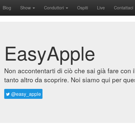
Blog
Show
Conduttori
Ospiti
Live
Contattaci
EasyApple
Non accontentarti di ciò che sai già fare con 
tanto altro da scoprire. Noi siamo qui per que
@easy_apple