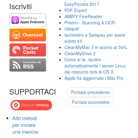
Iscriviti
EasyPizzata 2017
PDF Expert
ABBYY FineReader
Prismo - Scanning & OCR
Ubiquiti
Iscrivetevi a Satispay per avere
subito €5
CleanMyMac 3 in sconto al 50%
CleanMyDrive 2
Come si fa: ripulire
automaticamente i server Linux
dai resource fork di OS X
Apple ha aggiornato i Mac Pro
SUPPORTACI
Puntata precedente
Puntata successiva
Altri metodi
per inviare
una mancia