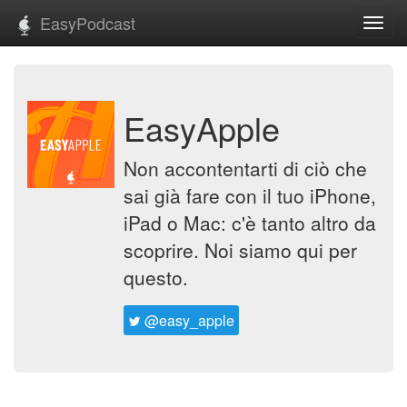
EasyPodcast
Toggl
navig
EasyApple
Non accontentarti di ciò che
sai già fare con il tuo iPhone,
iPad o Mac: c'è tanto altro da
scoprire. Noi siamo qui per
questo.
@easy_apple