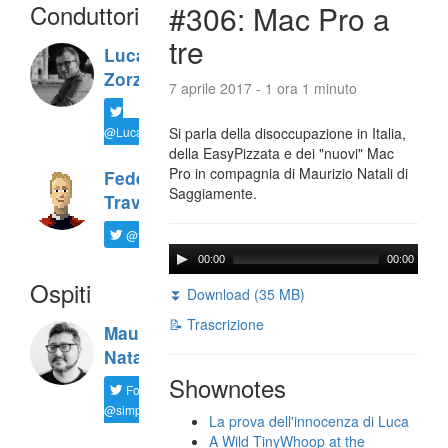
Conduttori
#306: Mac Pro a
tre
Luca
Zorzi
7 aprile 2017 - 1 ora 1 minuto
@LucaTNT
Si parla della disoccupazione in Italia,
della EasyPizzata e dei "nuovi" Mac
Pro in compagnia di Maurizio Natali di
Federico
Saggiamente.
Travaini
@ftrava
00:00
00:00
Ospiti
⏬ Download (35 MB)
📝 Trascrizione
Maurizio
Natali
Shownotes
Follow
@simplemal
La prova dell'innocenza di Luca
A Wild TinyWhoop at the