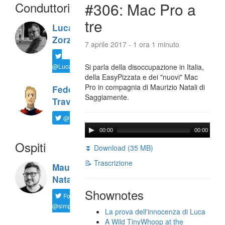
Conduttori
#306: Mac Pro a
tre
Luca
Zorzi
7 aprile 2017 - 1 ora 1 minuto
@LucaTNT
Si parla della disoccupazione in Italia,
della EasyPizzata e dei "nuovi" Mac
Pro in compagnia di Maurizio Natali di
Federico
Saggiamente.
Travaini
@ftrava
00:00
00:00
Ospiti
⏬ Download (35 MB)
📝 Trascrizione
Maurizio
Natali
Shownotes
Follow
@simplemal
La prova dell'innocenza di Luca
A Wild TinyWhoop at the