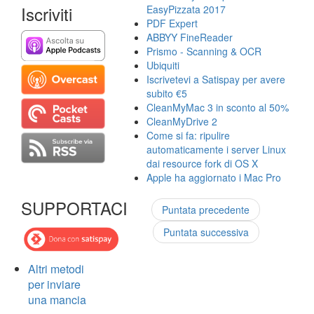
Iscriviti
EasyPizzata 2017
PDF Expert
ABBYY FineReader
Prismo - Scanning & OCR
Ubiquiti
Iscrivetevi a Satispay per avere
subito €5
CleanMyMac 3 in sconto al 50%
CleanMyDrive 2
Come si fa: ripulire
automaticamente i server Linux
dai resource fork di OS X
Apple ha aggiornato i Mac Pro
SUPPORTACI
Puntata precedente
Puntata successiva
Altri metodi
per inviare
una mancia