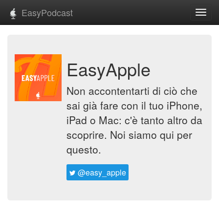
EasyPodcast
Toggl
navig
EasyApple
Non accontentarti di ciò che
sai già fare con il tuo iPhone,
iPad o Mac: c'è tanto altro da
scoprire. Noi siamo qui per
questo.
@easy_apple