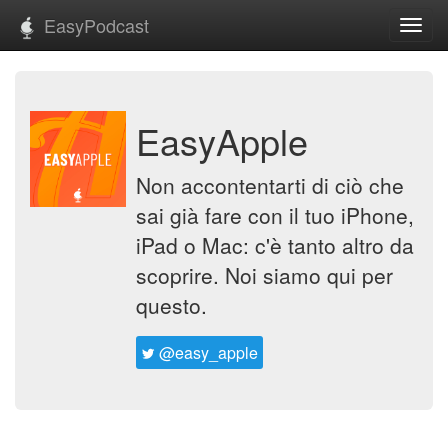
EasyPodcast
Toggl
navig
EasyApple
Non accontentarti di ciò che
sai già fare con il tuo iPhone,
iPad o Mac: c'è tanto altro da
scoprire. Noi siamo qui per
questo.
@easy_apple