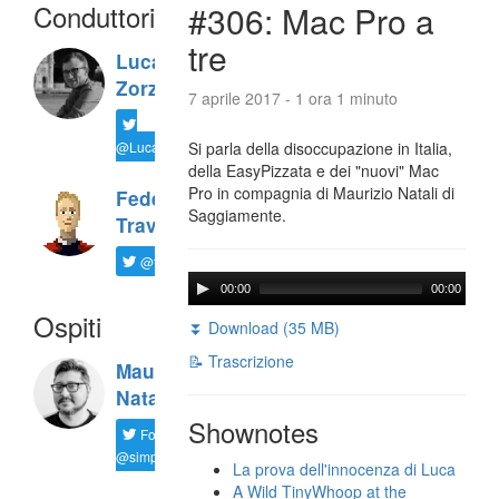
Conduttori
#306: Mac Pro a
tre
Luca
Zorzi
7 aprile 2017 - 1 ora 1 minuto
@LucaTNT
Si parla della disoccupazione in Italia,
della EasyPizzata e dei "nuovi" Mac
Pro in compagnia di Maurizio Natali di
Federico
Saggiamente.
Travaini
@ftrava
00:00
00:00
Ospiti
⏬ Download (35 MB)
📝 Trascrizione
Maurizio
Natali
Shownotes
Follow
@simplemal
La prova dell'innocenza di Luca
A Wild TinyWhoop at the