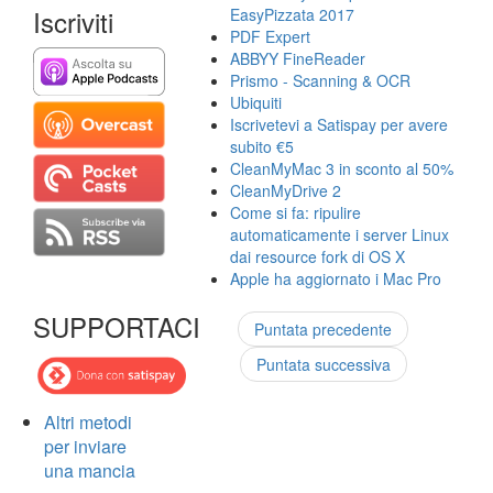
Iscriviti
EasyPizzata 2017
PDF Expert
ABBYY FineReader
Prismo - Scanning & OCR
Ubiquiti
Iscrivetevi a Satispay per avere
subito €5
CleanMyMac 3 in sconto al 50%
CleanMyDrive 2
Come si fa: ripulire
automaticamente i server Linux
dai resource fork di OS X
Apple ha aggiornato i Mac Pro
SUPPORTACI
Puntata precedente
Puntata successiva
Altri metodi
per inviare
una mancia