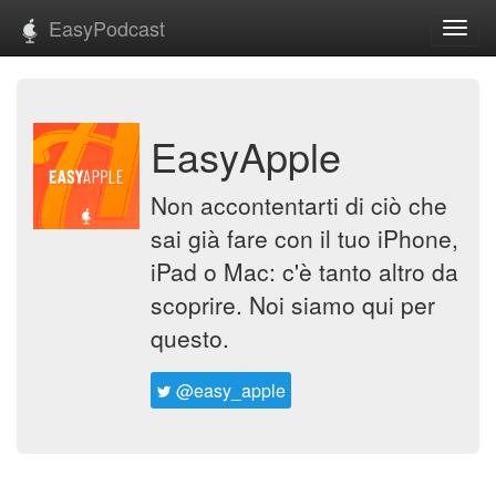
EasyPodcast
Toggl
navig
EasyApple
Non accontentarti di ciò che
sai già fare con il tuo iPhone,
iPad o Mac: c'è tanto altro da
scoprire. Noi siamo qui per
questo.
@easy_apple