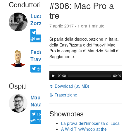
Conduttori
#306: Mac Pro a
tre
Luca
Zorzi
7 aprile 2017 - 1 ora 1 minuto
@LucaTNT
Si parla della disoccupazione in Italia,
della EasyPizzata e dei "nuovi" Mac
Pro in compagnia di Maurizio Natali di
Federico
Saggiamente.
Travaini
@ftrava
00:00
00:00
Ospiti
⏬ Download (35 MB)
📝 Trascrizione
Maurizio
Natali
Shownotes
Follow
@simplemal
La prova dell'innocenza di Luca
A Wild TinyWhoop at the