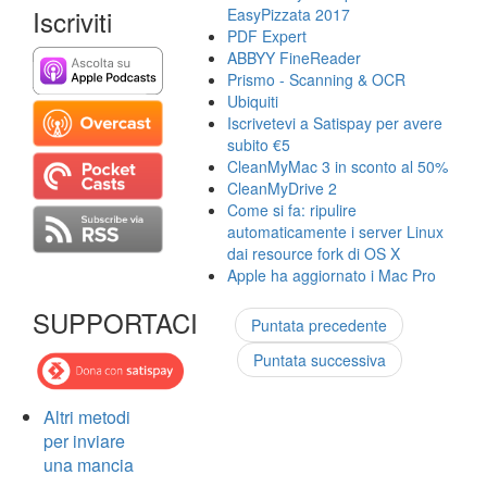
Iscriviti
EasyPizzata 2017
PDF Expert
ABBYY FineReader
Prismo - Scanning & OCR
Ubiquiti
Iscrivetevi a Satispay per avere
subito €5
CleanMyMac 3 in sconto al 50%
CleanMyDrive 2
Come si fa: ripulire
automaticamente i server Linux
dai resource fork di OS X
Apple ha aggiornato i Mac Pro
SUPPORTACI
Puntata precedente
Puntata successiva
Altri metodi
per inviare
una mancia