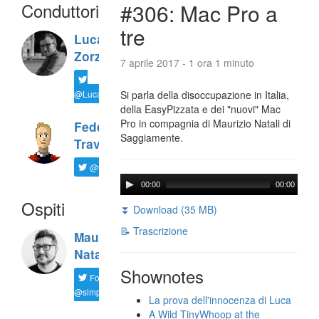
Conduttori
#306: Mac Pro a
tre
Luca
Zorzi
7 aprile 2017 - 1 ora 1 minuto
@LucaTNT
Si parla della disoccupazione in Italia,
della EasyPizzata e dei "nuovi" Mac
Pro in compagnia di Maurizio Natali di
Federico
Saggiamente.
Travaini
@ftrava
00:00
00:00
Ospiti
⏬ Download (35 MB)
📝 Trascrizione
Maurizio
Natali
Shownotes
Follow
@simplemal
La prova dell'innocenza di Luca
A Wild TinyWhoop at the