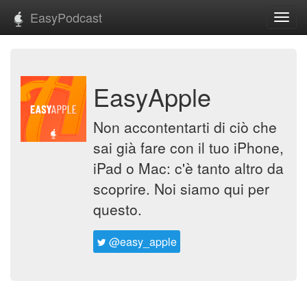
EasyPodcast
Toggl
navig
EasyApple
Non accontentarti di ciò che
sai già fare con il tuo iPhone,
iPad o Mac: c'è tanto altro da
scoprire. Noi siamo qui per
questo.
@easy_apple