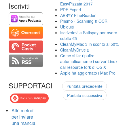
Iscriviti
EasyPizzata 2017
PDF Expert
ABBYY FineReader
Prismo - Scanning & OCR
Ubiquiti
Iscrivetevi a Satispay per avere
subito €5
CleanMyMac 3 in sconto al 50%
CleanMyDrive 2
Come si fa: ripulire
automaticamente i server Linux
dai resource fork di OS X
Apple ha aggiornato i Mac Pro
SUPPORTACI
Puntata precedente
Puntata successiva
Altri metodi
per inviare
una mancia