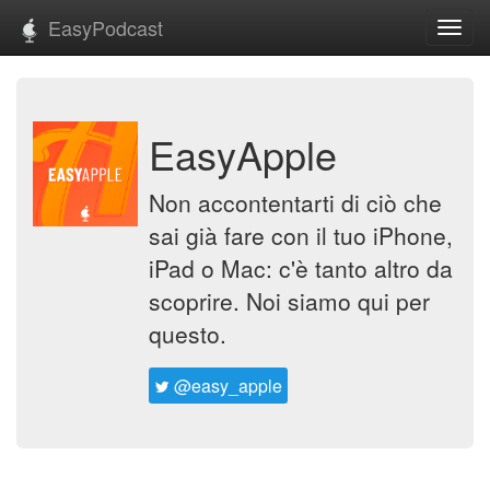
EasyPodcast
Toggl
navig
EasyApple
Non accontentarti di ciò che
sai già fare con il tuo iPhone,
iPad o Mac: c'è tanto altro da
scoprire. Noi siamo qui per
questo.
@easy_apple