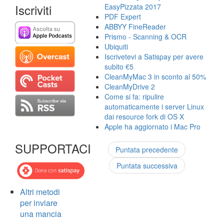
Iscriviti
EasyPizzata 2017
PDF Expert
ABBYY FineReader
Prismo - Scanning & OCR
Ubiquiti
Iscrivetevi a Satispay per avere
subito €5
CleanMyMac 3 in sconto al 50%
CleanMyDrive 2
Come si fa: ripulire
automaticamente i server Linux
dai resource fork di OS X
Apple ha aggiornato i Mac Pro
SUPPORTACI
Puntata precedente
Puntata successiva
Altri metodi
per inviare
una mancia