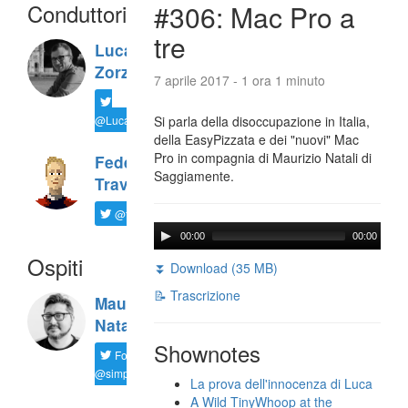
Conduttori
#306: Mac Pro a
tre
Luca
Zorzi
7 aprile 2017 - 1 ora 1 minuto
@LucaTNT
Si parla della disoccupazione in Italia,
della EasyPizzata e dei "nuovi" Mac
Pro in compagnia di Maurizio Natali di
Federico
Saggiamente.
Travaini
@ftrava
00:00
00:00
Ospiti
⏬ Download (35 MB)
📝 Trascrizione
Maurizio
Natali
Shownotes
Follow
@simplemal
La prova dell'innocenza di Luca
A Wild TinyWhoop at the