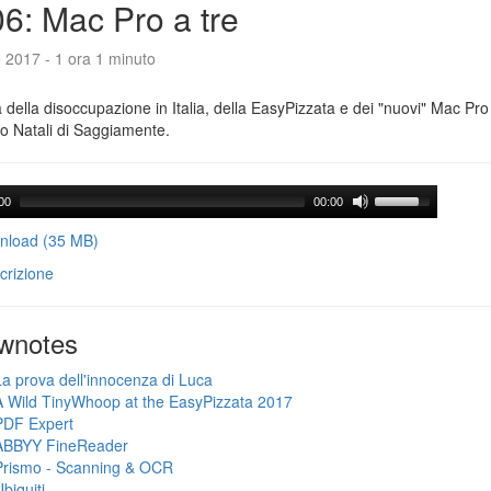
6: Mac Pro a tre
e 2017 - 1 ora 1 minuto
a della disoccupazione in Italia, della EasyPizzata e dei "nuovi" Mac Pr
o Natali di Saggiamente.
00
00:00
load (35 MB)
crizione
wnotes
La prova dell'innocenza di Luca
A Wild TinyWhoop at the EasyPizzata 2017
PDF Expert
ABBYY FineReader
Prismo - Scanning & OCR
biquiti