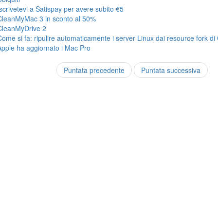
Iscrivetevi a Satispay per avere subito €5
CleanMyMac 3 in sconto al 50%
CleanMyDrive 2
Come si fa: ripulire automaticamente i server Linux dai resource fork di
Apple ha aggiornato i Mac Pro
Puntata precedente
Puntata successiva