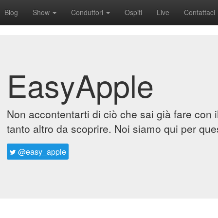
Blog
Show
Conduttori
Ospiti
Live
Contattaci
EasyApple
Non accontentarti di ciò che sai già fare con 
tanto altro da scoprire. Noi siamo qui per que
@easy_apple