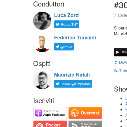
Conduttori
#30
Luca Zorzi
7 april
@LucaTNT
Si parl
Maurizi
Federico Travaini
@ftrava
00:
Ospiti
⏬ Down
📝 Tras
Maurizio Natali
Follow @simplemal
Sho
Iscriviti
U