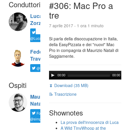
Conduttori
#306: Mac Pro a
tre
Luca
Zorzi
7 aprile 2017 - 1 ora 1 minuto
@LucaTNT
Si parla della disoccupazione in Italia,
della EasyPizzata e dei "nuovi" Mac
Pro in compagnia di Maurizio Natali di
Federico
Saggiamente.
Travaini
@ftrava
00:00
00:00
Ospiti
⏬ Download (35 MB)
📝 Trascrizione
Maurizio
Natali
Shownotes
Follow
@simplemal
La prova dell'innocenza di Luca
A Wild TinyWhoop at the