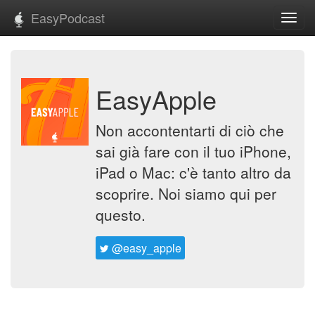
EasyPodcast
Toggl
navig
EasyApple
Non accontentarti di ciò che
sai già fare con il tuo iPhone,
iPad o Mac: c'è tanto altro da
scoprire. Noi siamo qui per
questo.
@easy_apple