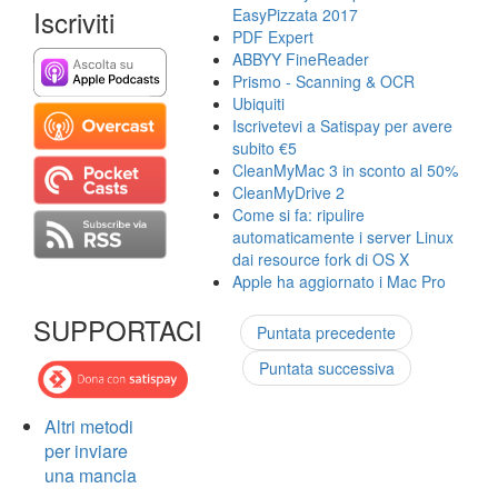
Iscriviti
EasyPizzata 2017
PDF Expert
ABBYY FineReader
Prismo - Scanning & OCR
Ubiquiti
Iscrivetevi a Satispay per avere
subito €5
CleanMyMac 3 in sconto al 50%
CleanMyDrive 2
Come si fa: ripulire
automaticamente i server Linux
dai resource fork di OS X
Apple ha aggiornato i Mac Pro
SUPPORTACI
Puntata precedente
Puntata successiva
Altri metodi
per inviare
una mancia