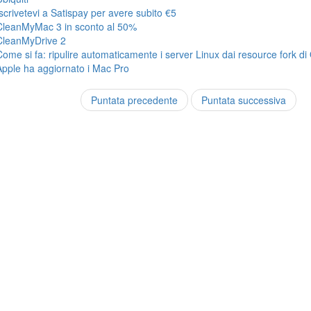
Iscrivetevi a Satispay per avere subito €5
CleanMyMac 3 in sconto al 50%
CleanMyDrive 2
Come si fa: ripulire automaticamente i server Linux dai resource fork di
Apple ha aggiornato i Mac Pro
Puntata precedente
Puntata successiva