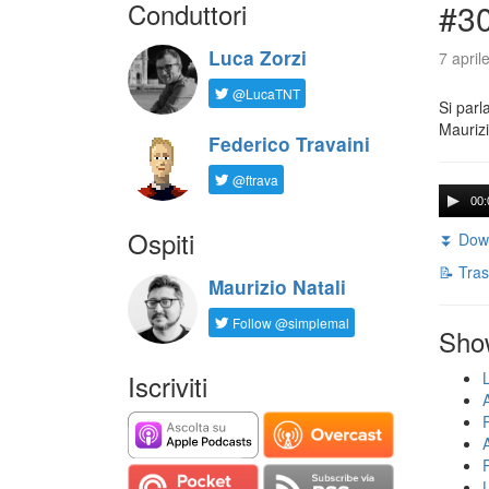
Conduttori
#30
Luca Zorzi
7 april
@LucaTNT
Si parl
Maurizi
Federico Travaini
@ftrava
00:
Ospiti
⏬ Down
📝 Tras
Maurizio Natali
Follow @simplemal
Sho
Iscriviti
U