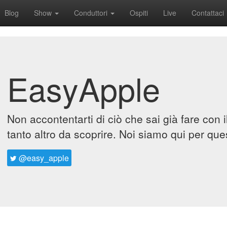
Blog
Show
Conduttori
Ospiti
Live
Contattaci
EasyApple
Non accontentarti di ciò che sai già fare con 
tanto altro da scoprire. Noi siamo qui per que
@easy_apple