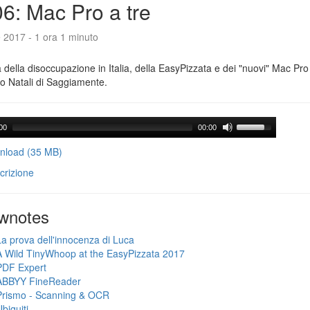
6: Mac Pro a tre
e 2017 - 1 ora 1 minuto
a della disoccupazione in Italia, della EasyPizzata e dei "nuovi" Mac Pr
o Natali di Saggiamente.
00
00:00
load (35 MB)
crizione
wnotes
La prova dell'innocenza di Luca
A Wild TinyWhoop at the EasyPizzata 2017
PDF Expert
ABBYY FineReader
Prismo - Scanning & OCR
biquiti