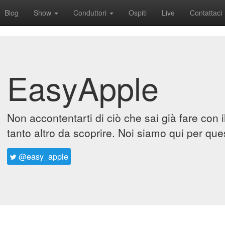
Blog
Show
Conduttori
Ospiti
Live
Contattaci
EasyApple
Non accontentarti di ciò che sai già fare con 
tanto altro da scoprire. Noi siamo qui per que
@easy_apple