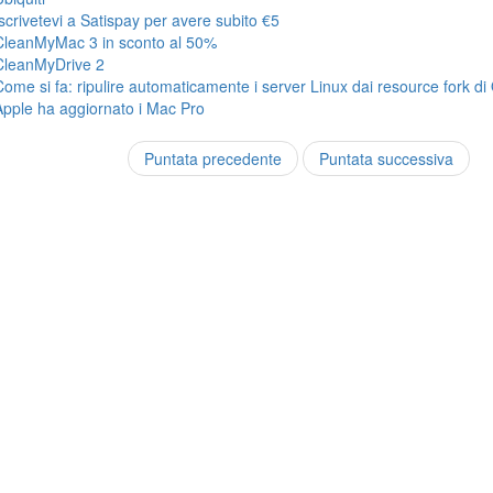
Iscrivetevi a Satispay per avere subito €5
CleanMyMac 3 in sconto al 50%
CleanMyDrive 2
Come si fa: ripulire automaticamente i server Linux dai resource fork di
Apple ha aggiornato i Mac Pro
Puntata precedente
Puntata successiva