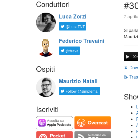
Conduttori
#30
Luca Zorzi
7 april
@LucaTNT
Si parl
Maurizi
Federico Travaini
@ftrava
00:
Ospiti
⏬ Down
📝 Tras
Maurizio Natali
Follow @simplemal
Sho
Iscriviti
U