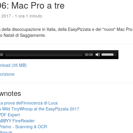
6: Mac Pro a tre
e 2017 - 1 ora 1 minuto
a della disoccupazione in Italia, della EasyPizzata e dei "nuovi" Mac Pr
o Natali di Saggiamente.
00
00:00
load (35 MB)
crizione
wnotes
La prova dell'innocenza di Luca
A Wild TinyWhoop at the EasyPizzata 2017
PDF Expert
ABBYY FineReader
Prismo - Scanning & OCR
biquiti