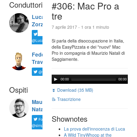
Conduttori
#306: Mac Pro a
tre
Luca
Zorzi
7 aprile 2017 - 1 ora 1 minuto
@LucaTNT
Si parla della disoccupazione in Italia,
della EasyPizzata e dei "nuovi" Mac
Pro in compagnia di Maurizio Natali di
Federico
Saggiamente.
Travaini
@ftrava
00:00
00:00
Ospiti
⏬ Download (35 MB)
📝 Trascrizione
Maurizio
Natali
Shownotes
Follow
@simplemal
La prova dell'innocenza di Luca
A Wild TinyWhoop at the