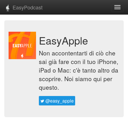
EasyPodcast
Toggl
navig
EasyApple
Non accontentarti di ciò che
sai già fare con il tuo iPhone,
iPad o Mac: c'è tanto altro da
scoprire. Noi siamo qui per
questo.
@easy_apple