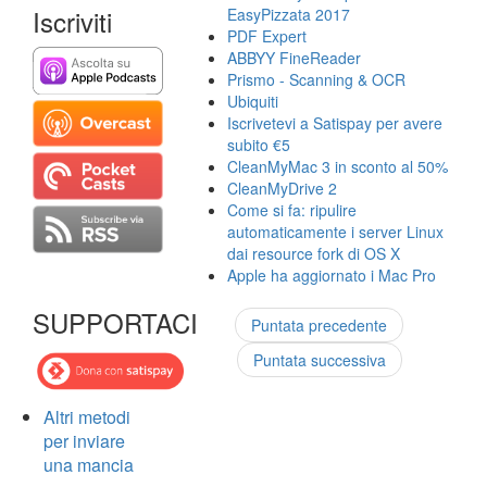
Iscriviti
EasyPizzata 2017
PDF Expert
ABBYY FineReader
Prismo - Scanning & OCR
Ubiquiti
Iscrivetevi a Satispay per avere
subito €5
CleanMyMac 3 in sconto al 50%
CleanMyDrive 2
Come si fa: ripulire
automaticamente i server Linux
dai resource fork di OS X
Apple ha aggiornato i Mac Pro
SUPPORTACI
Puntata precedente
Puntata successiva
Altri metodi
per inviare
una mancia