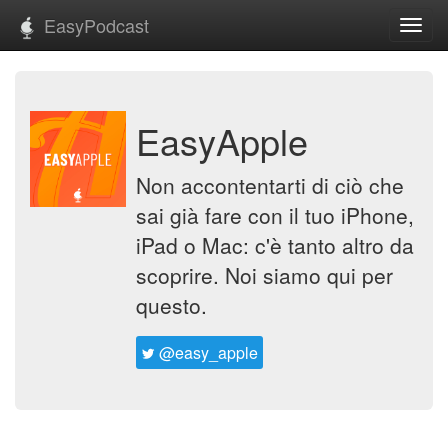
EasyPodcast
Toggl
navig
EasyApple
Non accontentarti di ciò che
sai già fare con il tuo iPhone,
iPad o Mac: c'è tanto altro da
scoprire. Noi siamo qui per
questo.
@easy_apple