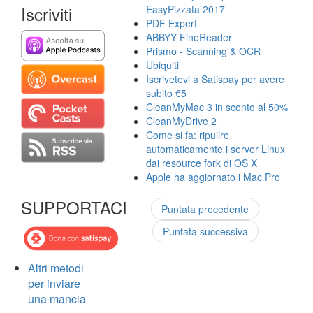
Iscriviti
EasyPizzata 2017
PDF Expert
ABBYY FineReader
Prismo - Scanning & OCR
Ubiquiti
Iscrivetevi a Satispay per avere
subito €5
CleanMyMac 3 in sconto al 50%
CleanMyDrive 2
Come si fa: ripulire
automaticamente i server Linux
dai resource fork di OS X
Apple ha aggiornato i Mac Pro
SUPPORTACI
Puntata precedente
Puntata successiva
Altri metodi
per inviare
una mancia