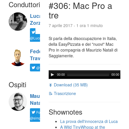
Conduttori
#306: Mac Pro a
tre
Luca
Zorzi
7 aprile 2017 - 1 ora 1 minuto
@LucaTNT
Si parla della disoccupazione in Italia,
della EasyPizzata e dei "nuovi" Mac
Pro in compagnia di Maurizio Natali di
Federico
Saggiamente.
Travaini
@ftrava
00:00
00:00
Ospiti
⏬ Download (35 MB)
📝 Trascrizione
Maurizio
Natali
Shownotes
Follow
@simplemal
La prova dell'innocenza di Luca
A Wild TinyWhoop at the