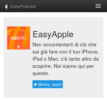
EasyPodcast
Toggl
navig
EasyApple
Non accontentarti di ciò che
sai già fare con il tuo iPhone,
iPad o Mac: c'è tanto altro da
scoprire. Noi siamo qui per
questo.
@easy_apple