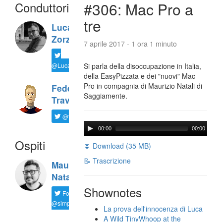
Conduttori
#306: Mac Pro a
tre
Luca
Zorzi
7 aprile 2017 - 1 ora 1 minuto
@LucaTNT
Si parla della disoccupazione in Italia,
della EasyPizzata e dei "nuovi" Mac
Pro in compagnia di Maurizio Natali di
Federico
Saggiamente.
Travaini
@ftrava
00:00
00:00
Ospiti
⏬ Download (35 MB)
📝 Trascrizione
Maurizio
Natali
Shownotes
Follow
@simplemal
La prova dell'innocenza di Luca
A Wild TinyWhoop at the