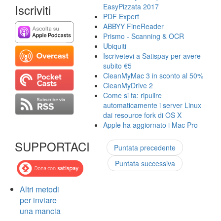
Iscriviti
EasyPizzata 2017
PDF Expert
ABBYY FineReader
Prismo - Scanning & OCR
Ubiquiti
Iscrivetevi a Satispay per avere
subito €5
CleanMyMac 3 in sconto al 50%
CleanMyDrive 2
Come si fa: ripulire
automaticamente i server Linux
dai resource fork di OS X
Apple ha aggiornato i Mac Pro
SUPPORTACI
Puntata precedente
Puntata successiva
Altri metodi
per inviare
una mancia