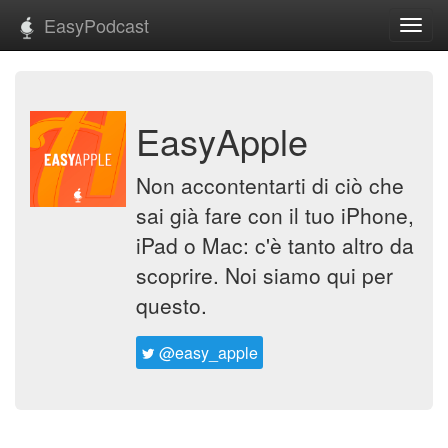
EasyPodcast
Toggl
navig
EasyApple
Non accontentarti di ciò che
sai già fare con il tuo iPhone,
iPad o Mac: c'è tanto altro da
scoprire. Noi siamo qui per
questo.
@easy_apple