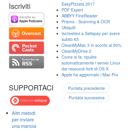
Iscriviti
EasyPizzata 2017
PDF Expert
ABBYY FineReader
Prismo - Scanning & OCR
Ubiquiti
Iscrivetevi a Satispay per avere
subito €5
CleanMyMac 3 in sconto al 50%
CleanMyDrive 2
Come si fa: ripulire
automaticamente i server Linux
dai resource fork di OS X
Apple ha aggiornato i Mac Pro
SUPPORTACI
Puntata precedente
Puntata successiva
Altri metodi
per inviare
una mancia