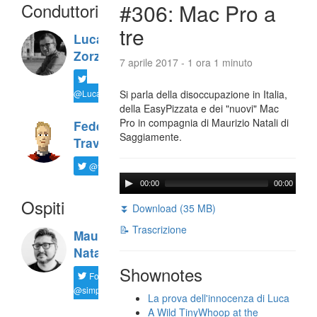
Conduttori
#306: Mac Pro a
tre
Luca
Zorzi
7 aprile 2017 - 1 ora 1 minuto
@LucaTNT
Si parla della disoccupazione in Italia,
della EasyPizzata e dei "nuovi" Mac
Pro in compagnia di Maurizio Natali di
Federico
Saggiamente.
Travaini
@ftrava
00:00
00:00
Ospiti
⏬ Download (35 MB)
📝 Trascrizione
Maurizio
Natali
Shownotes
Follow
@simplemal
La prova dell'innocenza di Luca
A Wild TinyWhoop at the