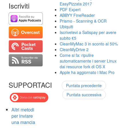
Iscriviti
EasyPizzata 2017
PDF Expert
ABBYY FineReader
Prismo - Scanning & OCR
Ubiquiti
Iscrivetevi a Satispay per avere
subito €5
CleanMyMac 3 in sconto al 50%
CleanMyDrive 2
Come si fa: ripulire
automaticamente i server Linux
dai resource fork di OS X
Apple ha aggiornato i Mac Pro
SUPPORTACI
Puntata precedente
Puntata successiva
Altri metodi
per inviare
una mancia