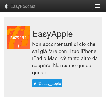
EasyPodcast
Toggl
navig
EasyApple
Non accontentarti di ciò che
sai già fare con il tuo iPhone,
iPad o Mac: c'è tanto altro da
scoprire. Noi siamo qui per
questo.
@easy_apple