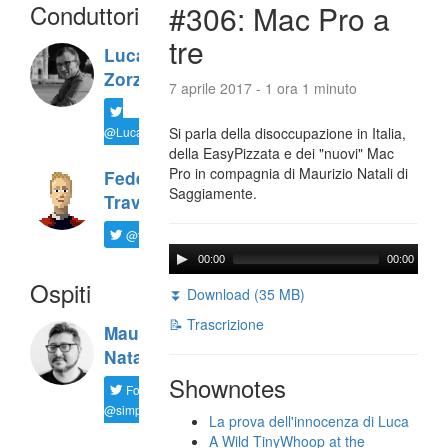
Conduttori
#306: Mac Pro a
tre
Luca
Zorzi
7 aprile 2017 - 1 ora 1 minuto
@LucaTNT
Si parla della disoccupazione in Italia,
della EasyPizzata e dei "nuovi" Mac
Pro in compagnia di Maurizio Natali di
Federico
Saggiamente.
Travaini
@ftrava
00:00
00:00
Ospiti
⏬ Download (35 MB)
📝 Trascrizione
Maurizio
Natali
Shownotes
Follow
@simplemal
La prova dell'innocenza di Luca
A Wild TinyWhoop at the