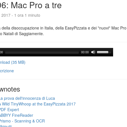
6: Mac Pro a tre
e 2017 - 1 ora 1 minuto
a della disoccupazione in Italia, della EasyPizzata e dei "nuovi" Mac Pr
o Natali di Saggiamente.
00
00:00
load (35 MB)
crizione
wnotes
La prova dell'innocenza di Luca
A Wild TinyWhoop at the EasyPizzata 2017
PDF Expert
ABBYY FineReader
Prismo - Scanning & OCR
biquiti