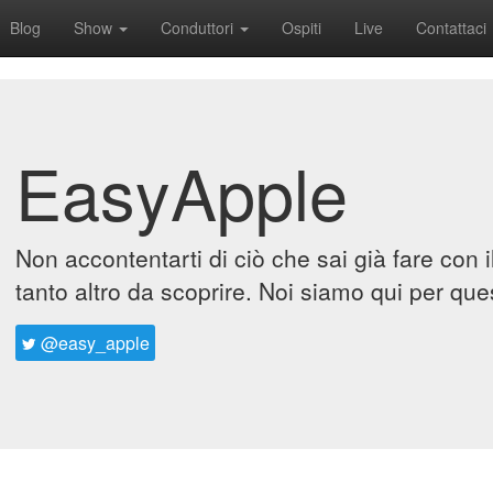
Blog
Show
Conduttori
Ospiti
Live
Contattaci
EasyApple
Non accontentarti di ciò che sai già fare con 
tanto altro da scoprire. Noi siamo qui per que
@easy_apple