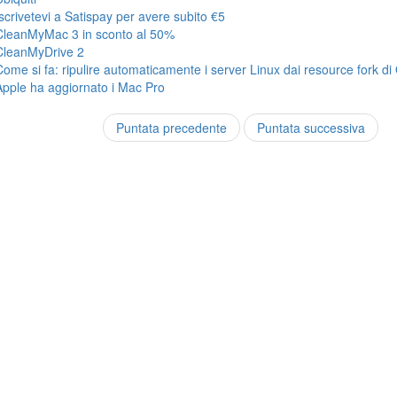
Iscrivetevi a Satispay per avere subito €5
CleanMyMac 3 in sconto al 50%
CleanMyDrive 2
Come si fa: ripulire automaticamente i server Linux dai resource fork di
Apple ha aggiornato i Mac Pro
Puntata precedente
Puntata successiva