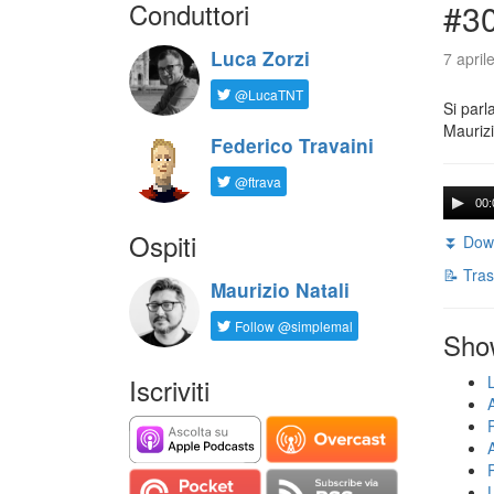
Conduttori
#30
Luca Zorzi
7 april
@LucaTNT
Si parl
Maurizi
Federico Travaini
@ftrava
00:
Ospiti
⏬ Down
📝 Tras
Maurizio Natali
Follow @simplemal
Sho
Iscriviti
U