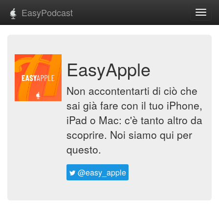
EasyPodcast
Toggl
navig
EasyApple
Non accontentarti di ciò che
sai già fare con il tuo iPhone,
iPad o Mac: c'è tanto altro da
scoprire. Noi siamo qui per
questo.
@easy_apple