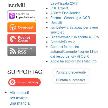
Iscriviti
EasyPizzata 2017
PDF Expert
ABBYY FineReader
Prismo - Scanning & OCR
Ubiquiti
Iscrivetevi a Satispay per avere
subito €5
CleanMyMac 3 in sconto al 50%
CleanMyDrive 2
Come si fa: ripulire
automaticamente i server Linux
dai resource fork di OS X
Apple ha aggiornato i Mac Pro
SUPPORTACI
Puntata precedente
Puntata successiva
Altri metodi
per inviare
una mancia