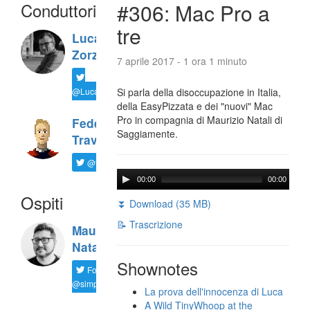
Conduttori
#306: Mac Pro a
tre
Luca
Zorzi
7 aprile 2017 - 1 ora 1 minuto
@LucaTNT
Si parla della disoccupazione in Italia,
della EasyPizzata e dei "nuovi" Mac
Pro in compagnia di Maurizio Natali di
Federico
Saggiamente.
Travaini
@ftrava
00:00
00:00
Ospiti
⏬ Download (35 MB)
📝 Trascrizione
Maurizio
Natali
Shownotes
Follow
@simplemal
La prova dell'innocenza di Luca
A Wild TinyWhoop at the