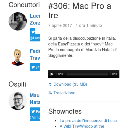
Conduttori
#306: Mac Pro a
tre
Luca
Zorzi
7 aprile 2017 - 1 ora 1 minuto
@LucaTNT
Si parla della disoccupazione in Italia,
della EasyPizzata e dei "nuovi" Mac
Pro in compagnia di Maurizio Natali di
Federico
Saggiamente.
Travaini
@ftrava
00:00
00:00
Ospiti
⏬ Download (35 MB)
📝 Trascrizione
Maurizio
Natali
Shownotes
Follow
@simplemal
La prova dell'innocenza di Luca
A Wild TinyWhoop at the