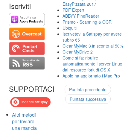
Iscriviti
EasyPizzata 2017
PDF Expert
ABBYY FineReader
Prismo - Scanning & OCR
Ubiquiti
Iscrivetevi a Satispay per avere
subito €5
CleanMyMac 3 in sconto al 50%
CleanMyDrive 2
Come si fa: ripulire
automaticamente i server Linux
dai resource fork di OS X
Apple ha aggiornato i Mac Pro
SUPPORTACI
Puntata precedente
Puntata successiva
Altri metodi
per inviare
una mancia