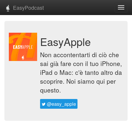
EasyPodcast
Toggl
navig
EasyApple
Non accontentarti di ciò che
sai già fare con il tuo iPhone,
iPad o Mac: c'è tanto altro da
scoprire. Noi siamo qui per
questo.
@easy_apple