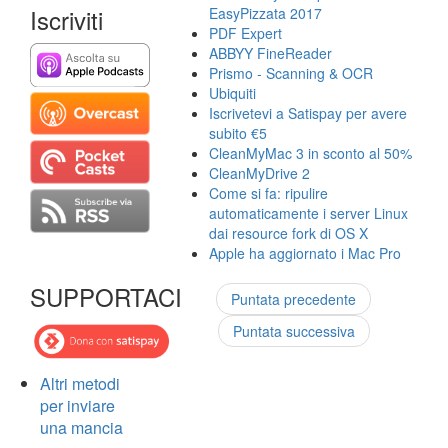
Iscriviti
EasyPizzata 2017
PDF Expert
ABBYY FineReader
Prismo - Scanning & OCR
Ubiquiti
Iscrivetevi a Satispay per avere
subito €5
CleanMyMac 3 in sconto al 50%
CleanMyDrive 2
Come si fa: ripulire
automaticamente i server Linux
dai resource fork di OS X
Apple ha aggiornato i Mac Pro
SUPPORTACI
Puntata precedente
Puntata successiva
Altri metodi
per inviare
una mancia