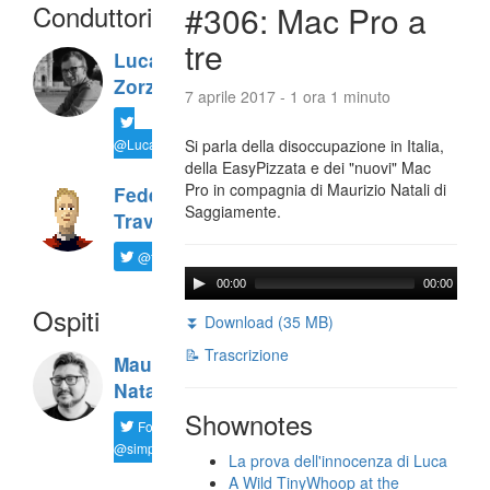
Conduttori
#306: Mac Pro a
tre
Luca
Zorzi
7 aprile 2017 - 1 ora 1 minuto
@LucaTNT
Si parla della disoccupazione in Italia,
della EasyPizzata e dei "nuovi" Mac
Pro in compagnia di Maurizio Natali di
Federico
Saggiamente.
Travaini
@ftrava
00:00
00:00
Ospiti
⏬ Download (35 MB)
📝 Trascrizione
Maurizio
Natali
Shownotes
Follow
@simplemal
La prova dell'innocenza di Luca
A Wild TinyWhoop at the