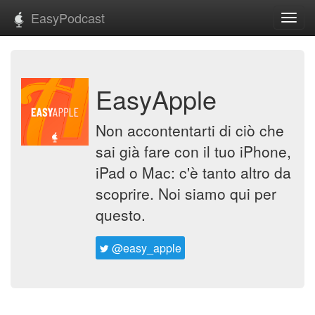
EasyPodcast
Toggl
navig
EasyApple
Non accontentarti di ciò che
sai già fare con il tuo iPhone,
iPad o Mac: c'è tanto altro da
scoprire. Noi siamo qui per
questo.
@easy_apple