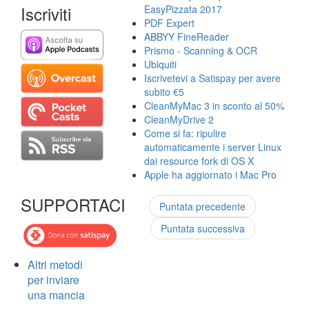
Iscriviti
EasyPizzata 2017
PDF Expert
ABBYY FineReader
Prismo - Scanning & OCR
Ubiquiti
Iscrivetevi a Satispay per avere
subito €5
CleanMyMac 3 in sconto al 50%
CleanMyDrive 2
Come si fa: ripulire
automaticamente i server Linux
dai resource fork di OS X
Apple ha aggiornato i Mac Pro
SUPPORTACI
Puntata precedente
Puntata successiva
Altri metodi
per inviare
una mancia