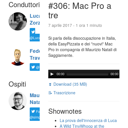
Conduttori
#306: Mac Pro a
tre
Luca
Zorzi
7 aprile 2017 - 1 ora 1 minuto
@LucaTNT
Si parla della disoccupazione in Italia,
della EasyPizzata e dei "nuovi" Mac
Pro in compagnia di Maurizio Natali di
Federico
Saggiamente.
Travaini
@ftrava
00:00
00:00
Ospiti
⏬ Download (35 MB)
📝 Trascrizione
Maurizio
Natali
Shownotes
Follow
@simplemal
La prova dell'innocenza di Luca
A Wild TinyWhoop at the