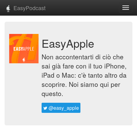
EasyPodcast
Toggl
navig
EasyApple
Non accontentarti di ciò che
sai già fare con il tuo iPhone,
iPad o Mac: c'è tanto altro da
scoprire. Noi siamo qui per
questo.
@easy_apple