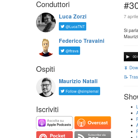
Conduttori
#30
Luca Zorzi
7 april
@LucaTNT
Si parl
Maurizi
Federico Travaini
@ftrava
00:
Ospiti
⏬ Down
📝 Tras
Maurizio Natali
Follow @simplemal
Sho
Iscriviti
U