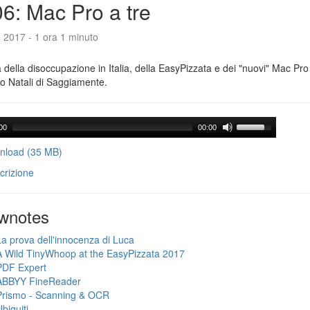
6: Mac Pro a tre
e 2017 - 1 ora 1 minuto
a della disoccupazione in Italia, della EasyPizzata e dei "nuovi" Mac Pr
o Natali di Saggiamente.
00
00:00
load (35 MB)
crizione
wnotes
La prova dell'innocenza di Luca
A Wild TinyWhoop at the EasyPizzata 2017
PDF Expert
ABBYY FineReader
Prismo - Scanning & OCR
biquiti