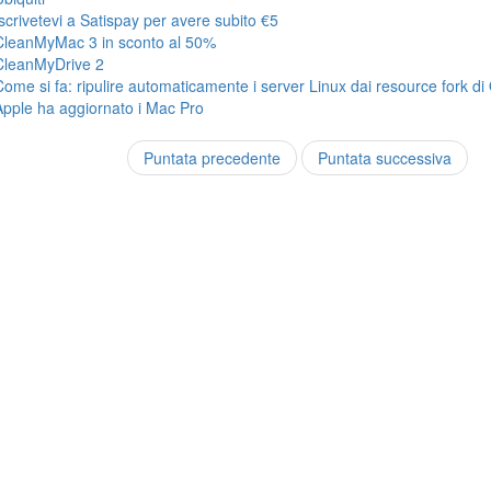
Iscrivetevi a Satispay per avere subito €5
CleanMyMac 3 in sconto al 50%
CleanMyDrive 2
Come si fa: ripulire automaticamente i server Linux dai resource fork di
Apple ha aggiornato i Mac Pro
Puntata precedente
Puntata successiva