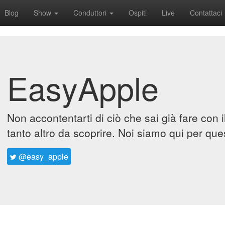
Blog
Show
Conduttori
Ospiti
Live
Contattaci
EasyApple
Non accontentarti di ciò che sai già fare con 
tanto altro da scoprire. Noi siamo qui per que
@easy_apple