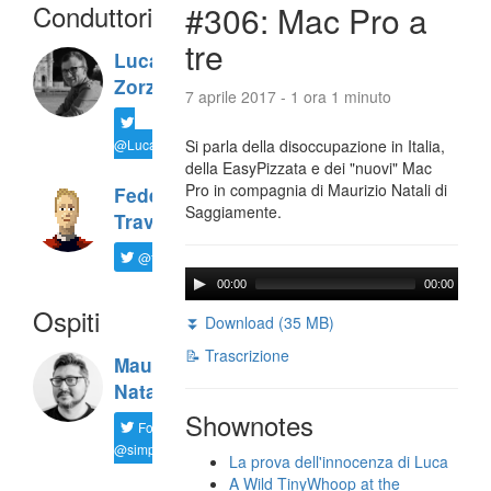
Conduttori
#306: Mac Pro a
tre
Luca
Zorzi
7 aprile 2017 - 1 ora 1 minuto
@LucaTNT
Si parla della disoccupazione in Italia,
della EasyPizzata e dei "nuovi" Mac
Pro in compagnia di Maurizio Natali di
Federico
Saggiamente.
Travaini
@ftrava
00:00
00:00
Ospiti
⏬ Download (35 MB)
📝 Trascrizione
Maurizio
Natali
Shownotes
Follow
@simplemal
La prova dell'innocenza di Luca
A Wild TinyWhoop at the