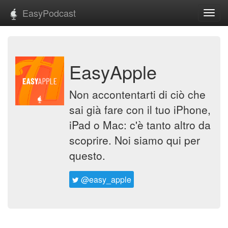
EasyPodcast
Toggl
navig
EasyApple
Non accontentarti di ciò che
sai già fare con il tuo iPhone,
iPad o Mac: c'è tanto altro da
scoprire. Noi siamo qui per
questo.
@easy_apple