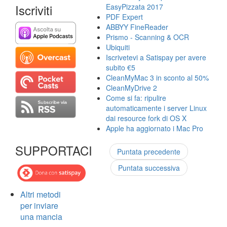
Iscriviti
EasyPizzata 2017
PDF Expert
ABBYY FineReader
Prismo - Scanning & OCR
Ubiquiti
Iscrivetevi a Satispay per avere
subito €5
CleanMyMac 3 in sconto al 50%
CleanMyDrive 2
Come si fa: ripulire
automaticamente i server Linux
dai resource fork di OS X
Apple ha aggiornato i Mac Pro
SUPPORTACI
Puntata precedente
Puntata successiva
Altri metodi
per inviare
una mancia