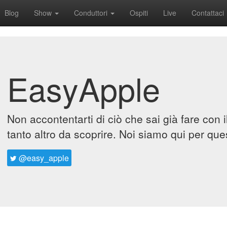
Blog
Show
Conduttori
Ospiti
Live
Contattaci
EasyApple
Non accontentarti di ciò che sai già fare con 
tanto altro da scoprire. Noi siamo qui per que
@easy_apple