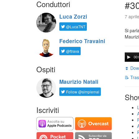
Conduttori
#30
Luca Zorzi
7 april
@LucaTNT
Si parl
Maurizi
Federico Travaini
@ftrava
00:
Ospiti
⏬ Down
📝 Tras
Maurizio Natali
Follow @simplemal
Sho
Iscriviti
U