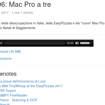
6: Mac Pro a tre
e 2017 - 1 ora 1 minuto
a della disoccupazione in Italia, della EasyPizzata e dei "nuovi" Mac Pr
o Natali di Saggiamente.
00
00:00
load (35 MB)
crizione
wnotes
La prova dell'innocenza di Luca
A Wild TinyWhoop at the EasyPizzata 2017
PDF Expert
ABBYY FineReader
Prismo - Scanning & OCR
biquiti