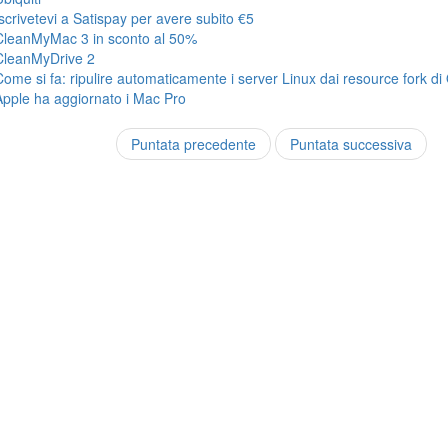
Iscrivetevi a Satispay per avere subito €5
CleanMyMac 3 in sconto al 50%
CleanMyDrive 2
Come si fa: ripulire automaticamente i server Linux dai resource fork di
Apple ha aggiornato i Mac Pro
Puntata precedente
Puntata successiva