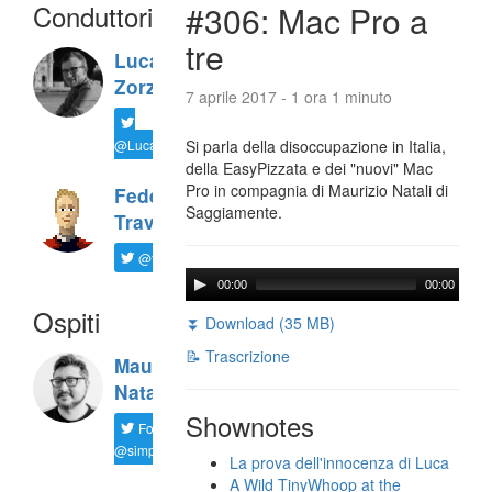
Conduttori
#306: Mac Pro a
tre
Luca
Zorzi
7 aprile 2017 - 1 ora 1 minuto
@LucaTNT
Si parla della disoccupazione in Italia,
della EasyPizzata e dei "nuovi" Mac
Pro in compagnia di Maurizio Natali di
Federico
Saggiamente.
Travaini
@ftrava
00:00
00:00
Ospiti
⏬ Download (35 MB)
📝 Trascrizione
Maurizio
Natali
Shownotes
Follow
@simplemal
La prova dell'innocenza di Luca
A Wild TinyWhoop at the