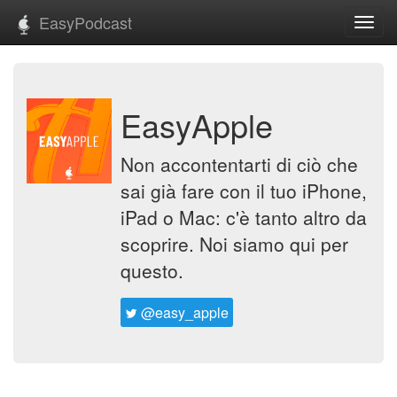
EasyPodcast
Toggl
navig
EasyApple
Non accontentarti di ciò che
sai già fare con il tuo iPhone,
iPad o Mac: c'è tanto altro da
scoprire. Noi siamo qui per
questo.
@easy_apple