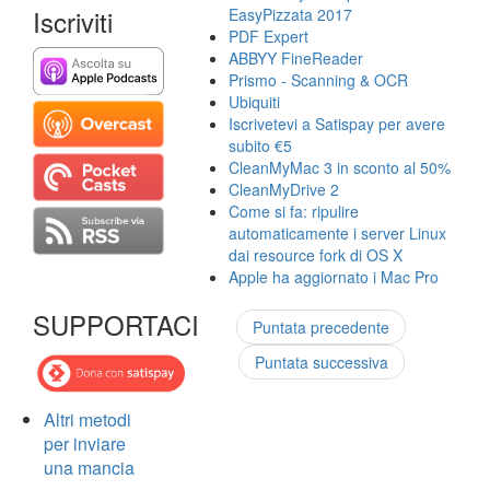
Iscriviti
EasyPizzata 2017
PDF Expert
ABBYY FineReader
Prismo - Scanning & OCR
Ubiquiti
Iscrivetevi a Satispay per avere
subito €5
CleanMyMac 3 in sconto al 50%
CleanMyDrive 2
Come si fa: ripulire
automaticamente i server Linux
dai resource fork di OS X
Apple ha aggiornato i Mac Pro
SUPPORTACI
Puntata precedente
Puntata successiva
Altri metodi
per inviare
una mancia