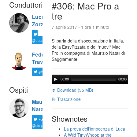
Conduttori
#306: Mac Pro a
tre
Luca
Zorzi
7 aprile 2017 - 1 ora 1 minuto
@LucaTNT
Si parla della disoccupazione in Italia,
della EasyPizzata e dei "nuovi" Mac
Pro in compagnia di Maurizio Natali di
Federico
Saggiamente.
Travaini
@ftrava
00:00
00:00
Ospiti
⏬ Download (35 MB)
📝 Trascrizione
Maurizio
Natali
Shownotes
Follow
@simplemal
La prova dell'innocenza di Luca
A Wild TinyWhoop at the