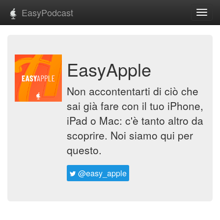
EasyPodcast
Toggl
navig
EasyApple
Non accontentarti di ciò che
sai già fare con il tuo iPhone,
iPad o Mac: c'è tanto altro da
scoprire. Noi siamo qui per
questo.
@easy_apple