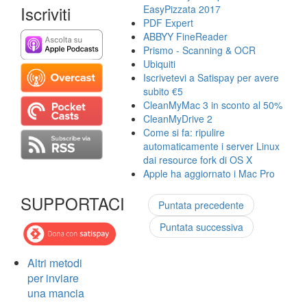
Iscriviti
EasyPizzata 2017
PDF Expert
ABBYY FineReader
Prismo - Scanning & OCR
Ubiquiti
Iscrivetevi a Satispay per avere
subito €5
CleanMyMac 3 in sconto al 50%
CleanMyDrive 2
Come si fa: ripulire
automaticamente i server Linux
dai resource fork di OS X
Apple ha aggiornato i Mac Pro
SUPPORTACI
Puntata precedente
Puntata successiva
Altri metodi
per inviare
una mancia