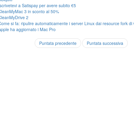
Iscrivetevi a Satispay per avere subito €5
CleanMyMac 3 in sconto al 50%
CleanMyDrive 2
Come si fa: ripulire automaticamente i server Linux dai resource fork di
Apple ha aggiornato i Mac Pro
Puntata precedente
Puntata successiva