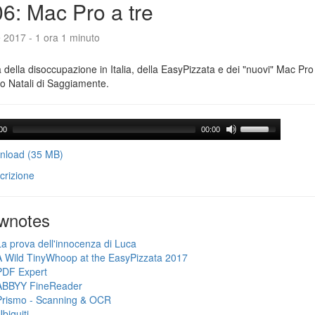
6: Mac Pro a tre
e 2017 - 1 ora 1 minuto
a della disoccupazione in Italia, della EasyPizzata e dei "nuovi" Mac Pr
o Natali di Saggiamente.
00
00:00
load (35 MB)
crizione
wnotes
La prova dell'innocenza di Luca
A Wild TinyWhoop at the EasyPizzata 2017
PDF Expert
ABBYY FineReader
Prismo - Scanning & OCR
biquiti