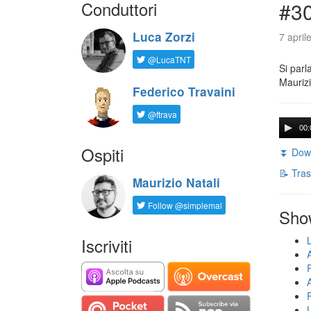
Conduttori
#30
Luca Zorzi
7 april
@LucaTNT
Si parl
Maurizi
Federico Travaini
@ftrava
00:
Ospiti
⏬ Down
📝 Tras
Maurizio Natali
Follow @simplemal
Sho
Iscriviti
U