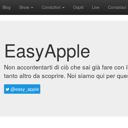
Blog
Show
Conduttori
Ospiti
Live
Contattaci
EasyApple
Non accontentarti di ciò che sai già fare con 
tanto altro da scoprire. Noi siamo qui per que
@easy_apple