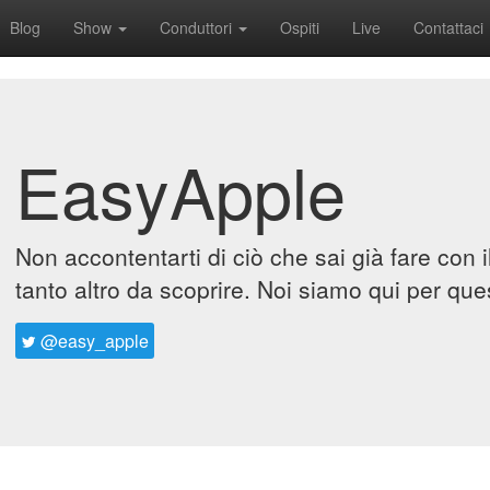
Blog
Show
Conduttori
Ospiti
Live
Contattaci
EasyApple
Non accontentarti di ciò che sai già fare con 
tanto altro da scoprire. Noi siamo qui per que
@easy_apple