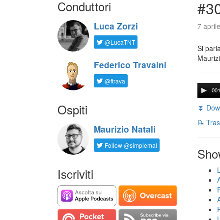
Conduttori
#30
Luca Zorzi
7 april
@LucaTNT
Si parl
Maurizi
Federico Travaini
@ftrava
00:
Ospiti
⏬ Down
📝 Tras
Maurizio Natali
Follow @simplemal
Sho
Iscriviti
U