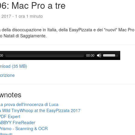
6: Mac Pro a tre
e 2017 - 1 ora 1 minuto
a della disoccupazione in Italia, della EasyPizzata e dei "nuovi" Mac Pr
o Natali di Saggiamente.
00
00:00
load (35 MB)
crizione
wnotes
La prova dell'innocenza di Luca
A Wild TinyWhoop at the EasyPizzata 2017
PDF Expert
ABBYY FineReader
Prismo - Scanning & OCR
biquiti