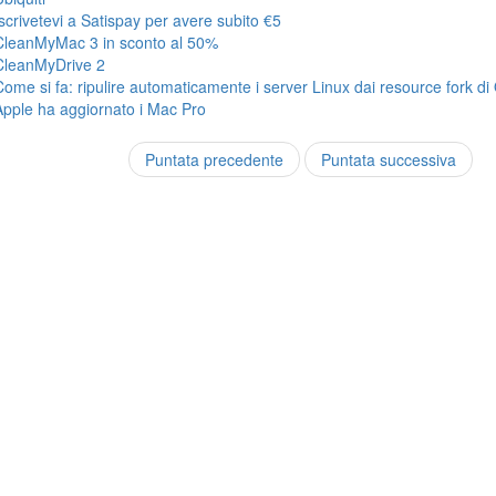
Iscrivetevi a Satispay per avere subito €5
CleanMyMac 3 in sconto al 50%
CleanMyDrive 2
Come si fa: ripulire automaticamente i server Linux dai resource fork di
Apple ha aggiornato i Mac Pro
Puntata precedente
Puntata successiva