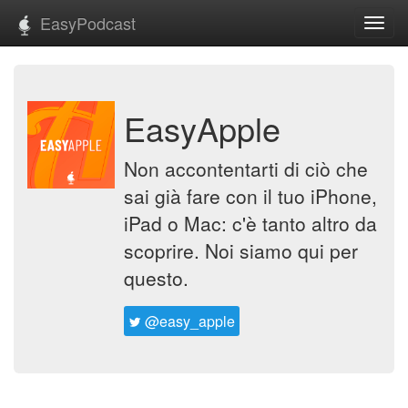
EasyPodcast
Toggl
navig
EasyApple
Non accontentarti di ciò che
sai già fare con il tuo iPhone,
iPad o Mac: c'è tanto altro da
scoprire. Noi siamo qui per
questo.
@easy_apple