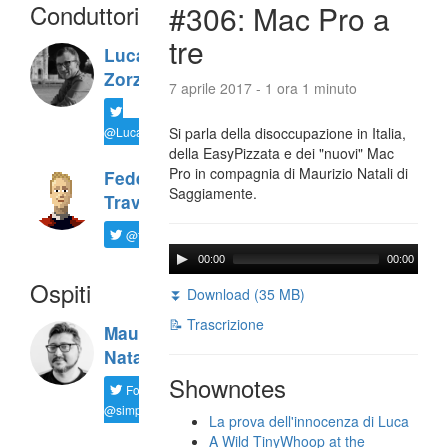
Conduttori
#306: Mac Pro a
tre
Luca
Zorzi
7 aprile 2017 - 1 ora 1 minuto
@LucaTNT
Si parla della disoccupazione in Italia,
della EasyPizzata e dei "nuovi" Mac
Pro in compagnia di Maurizio Natali di
Federico
Saggiamente.
Travaini
@ftrava
00:00
00:00
Ospiti
⏬ Download (35 MB)
📝 Trascrizione
Maurizio
Natali
Shownotes
Follow
@simplemal
La prova dell'innocenza di Luca
A Wild TinyWhoop at the