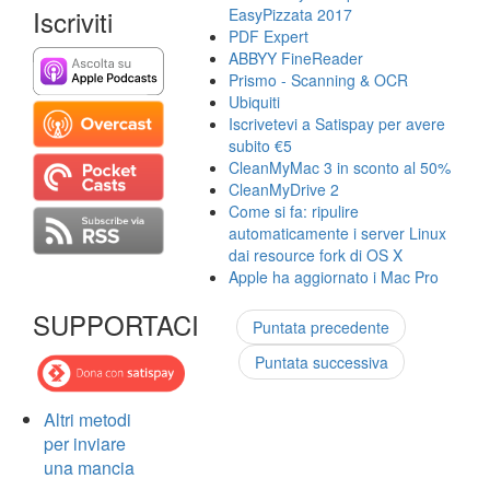
Iscriviti
EasyPizzata 2017
PDF Expert
ABBYY FineReader
Prismo - Scanning & OCR
Ubiquiti
Iscrivetevi a Satispay per avere
subito €5
CleanMyMac 3 in sconto al 50%
CleanMyDrive 2
Come si fa: ripulire
automaticamente i server Linux
dai resource fork di OS X
Apple ha aggiornato i Mac Pro
SUPPORTACI
Puntata precedente
Puntata successiva
Altri metodi
per inviare
una mancia