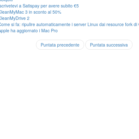
Iscrivetevi a Satispay per avere subito €5
CleanMyMac 3 in sconto al 50%
CleanMyDrive 2
Come si fa: ripulire automaticamente i server Linux dai resource fork di
Apple ha aggiornato i Mac Pro
Puntata precedente
Puntata successiva