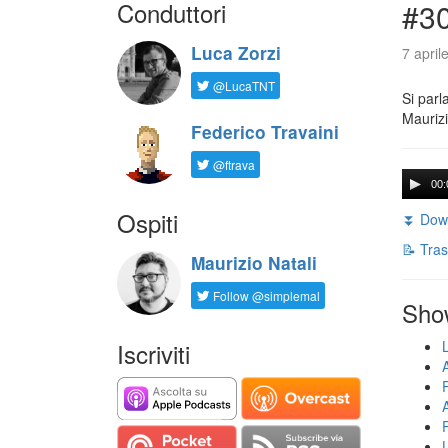
Conduttori
#30
Luca Zorzi
7 april
@LucaTNT
Si parl
Maurizi
Federico Travaini
@ftrava
00:
Ospiti
⏬ Down
📝 Tras
Maurizio Natali
Follow @simplemal
Sho
Iscriviti
U