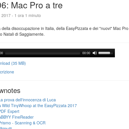
6: Mac Pro a tre
e 2017 - 1 ora 1 minuto
a della disoccupazione in Italia, della EasyPizzata e dei "nuovi" Mac Pr
o Natali di Saggiamente.
00
00:00
load (35 MB)
crizione
wnotes
La prova dell'innocenza di Luca
A Wild TinyWhoop at the EasyPizzata 2017
PDF Expert
ABBYY FineReader
Prismo - Scanning & OCR
biquiti