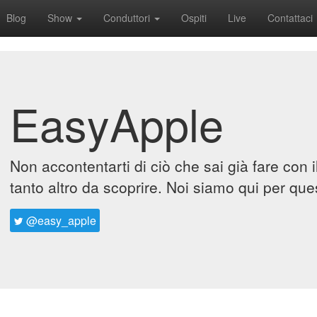
Blog
Show
Conduttori
Ospiti
Live
Contattaci
EasyApple
Non accontentarti di ciò che sai già fare con 
tanto altro da scoprire. Noi siamo qui per que
@easy_apple