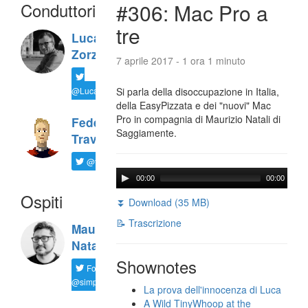
Conduttori
#306: Mac Pro a
tre
Luca
Zorzi
7 aprile 2017 - 1 ora 1 minuto
@LucaTNT
Si parla della disoccupazione in Italia,
della EasyPizzata e dei "nuovi" Mac
Pro in compagnia di Maurizio Natali di
Federico
Saggiamente.
Travaini
@ftrava
00:00
00:00
Ospiti
⏬ Download (35 MB)
📝 Trascrizione
Maurizio
Natali
Shownotes
Follow
@simplemal
La prova dell'innocenza di Luca
A Wild TinyWhoop at the