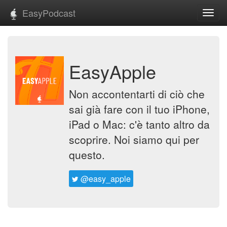
EasyPodcast
Toggl
navig
EasyApple
Non accontentarti di ciò che
sai già fare con il tuo iPhone,
iPad o Mac: c'è tanto altro da
scoprire. Noi siamo qui per
questo.
@easy_apple