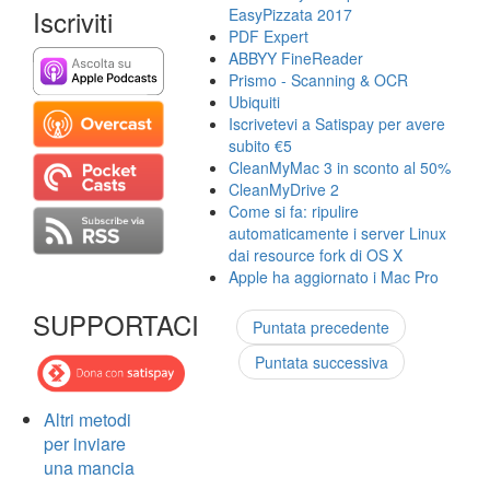
Iscriviti
EasyPizzata 2017
PDF Expert
ABBYY FineReader
Prismo - Scanning & OCR
Ubiquiti
Iscrivetevi a Satispay per avere
subito €5
CleanMyMac 3 in sconto al 50%
CleanMyDrive 2
Come si fa: ripulire
automaticamente i server Linux
dai resource fork di OS X
Apple ha aggiornato i Mac Pro
SUPPORTACI
Puntata precedente
Puntata successiva
Altri metodi
per inviare
una mancia