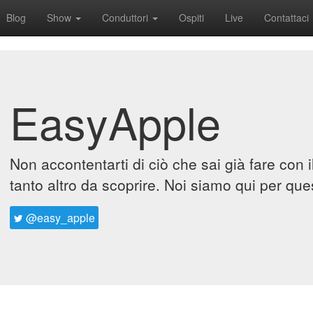
Blog
Show
Conduttori
Ospiti
Live
Contattaci
EasyApple
Non accontentarti di ciò che sai già fare con 
tanto altro da scoprire. Noi siamo qui per que
@easy_apple