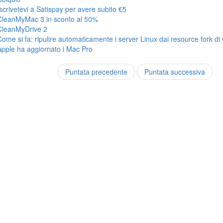
Iscrivetevi a Satispay per avere subito €5
CleanMyMac 3 in sconto al 50%
CleanMyDrive 2
Come si fa: ripulire automaticamente i server Linux dai resource fork di
Apple ha aggiornato i Mac Pro
Puntata precedente
Puntata successiva