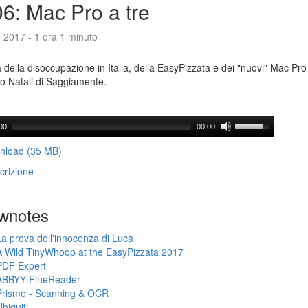
6: Mac Pro a tre
e 2017 - 1 ora 1 minuto
a della disoccupazione in Italia, della EasyPizzata e dei "nuovi" Mac Pr
o Natali di Saggiamente.
00
00:00
load (35 MB)
crizione
wnotes
La prova dell'innocenza di Luca
A Wild TinyWhoop at the EasyPizzata 2017
PDF Expert
ABBYY FineReader
Prismo - Scanning & OCR
biquiti