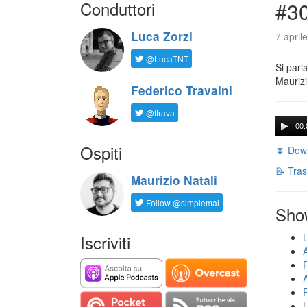
Conduttori
#30
Luca Zorzi
7 april
@LucaTNT
Si parl
Maurizi
Federico Travaini
@ftrava
00:
Ospiti
⏬ Down
📝 Tras
Maurizio Natali
Follow @simplemal
Sho
Iscriviti
U