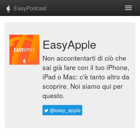
EasyPodcast
Toggl
navig
EasyApple
Non accontentarti di ciò che
sai già fare con il tuo iPhone,
iPad o Mac: c'è tanto altro da
scoprire. Noi siamo qui per
questo.
@easy_apple