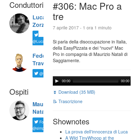
Conduttori
#306: Mac Pro a
tre
Luca
Zorzi
7 aprile 2017 - 1 ora 1 minuto
@LucaTNT
Si parla della disoccupazione in Italia,
della EasyPizzata e dei "nuovi" Mac
Pro in compagnia di Maurizio Natali di
Federico
Saggiamente.
Travaini
@ftrava
00:00
00:00
Ospiti
⏬ Download (35 MB)
📝 Trascrizione
Maurizio
Natali
Shownotes
Follow
@simplemal
La prova dell'innocenza di Luca
A Wild TinyWhoop at the