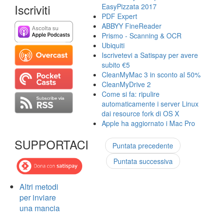
Iscriviti
EasyPizzata 2017
PDF Expert
ABBYY FineReader
Prismo - Scanning & OCR
Ubiquiti
Iscrivetevi a Satispay per avere
subito €5
CleanMyMac 3 in sconto al 50%
CleanMyDrive 2
Come si fa: ripulire
automaticamente i server Linux
dai resource fork di OS X
Apple ha aggiornato i Mac Pro
SUPPORTACI
Puntata precedente
Puntata successiva
Altri metodi
per inviare
una mancia