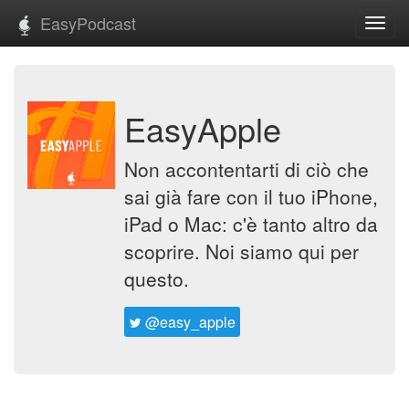
EasyPodcast
Toggl
navig
EasyApple
Non accontentarti di ciò che
sai già fare con il tuo iPhone,
iPad o Mac: c'è tanto altro da
scoprire. Noi siamo qui per
questo.
@easy_apple