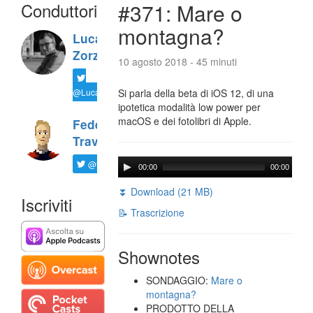
Conduttori
#371: Mare o
montagna?
Luca
Zorzi
10 agosto 2018 - 45 minuti
@LucaTNT
Si parla della beta di iOS 12, di una
ipotetica modalità low power per
macOS e dei fotolibri di Apple.
Federico
Travaini
@ftrava
00:00
00:00
⏬ Download (21 MB)
Iscriviti
📝 Trascrizione
Shownotes
SONDAGGIO:
Mare o
montagna?
PRODOTTO DELLA