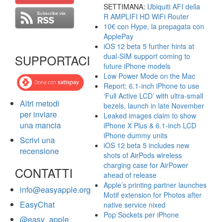
SETTIMANA:
Ubiquiti AFI della
R AMPLIFI HD WiFi Router
10€ con Hype, la prepagata con
ApplePay
iOS 12 beta 5 further hints at
dual-SIM support coming to
SUPPORTACI
future iPhone models
Low Power Mode on the Mac
Report: 6.1-inch iPhone to use
‘Full Active LCD’ with ultra-small
Altri metodi
bezels, launch in late November
per inviare
Leaked images claim to show
una mancia
iPhone X Plus & 6.1-inch LCD
iPhone dummy units
Scrivi una
iOS 12 beta 5 includes new
recensione
shots of AirPods wireless
charging case for AirPower
CONTATTI
ahead of release
Apple’s printing partner launches
info@easyapple.org
Motif extension for Photos after
EasyChat
native service nixed
Pop Sockets per iPhone
@easy_apple